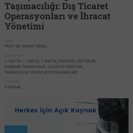
Taşımacılığı: Dış Ticaret
Operasyonları ve İhracat
Yönetimi
Yazar
PROF. DR. MURAT ERDAL
Kategoriler
,
,
,
,
,
1. HAFTA
1. HAFTA
1.HAFTA
DERSLER
EĞİTİMLER
,
,
KOMBINE TAŞIMACILIK
LOJISTIK YÖNETIMI
TAŞIMACILIK TIPLERI VE UYGULAMALARI
Yorumlar
0 YORUM