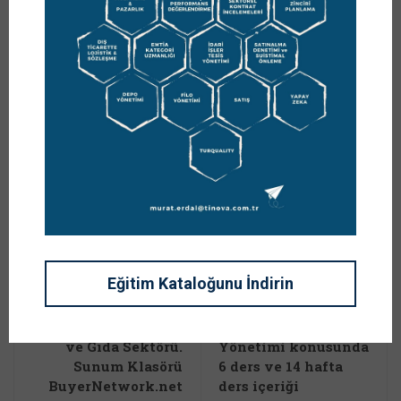
Prof. Dr. Murat ERDAL, sürdürülebilir büyüme ve tedarik
zinciri yönetimi alanlarındaki uzmanlığıyla şirketlere
danışmanlık desteği sağlar; kurumsal gelişim
programlarını uçtan uca yönetir. Stratejik yönetim
perspektifiyle şirketlerin kritik süreçlerini görünür kılar;
karar alma, kontrol ve uygulama disiplinini ölçülebilir
çıktılarla destekler. Danışmanlık yaklaşımını, şirketle
birlikte değer üretmeye ve kalıcı yönetim disiplini
oluşturmaya odaklar.
Eğitim Kataloğunu İndirin
Önceki Yazı
Sonraki Yazı
Satınalma Yönetimi
Tedarik Zinciri
ve Gıda Sektörü.
Yönetimi konusunda
Sunum Klasörü
6 ders ve 14 hafta
BuyerNetwork.net
ders içeriği