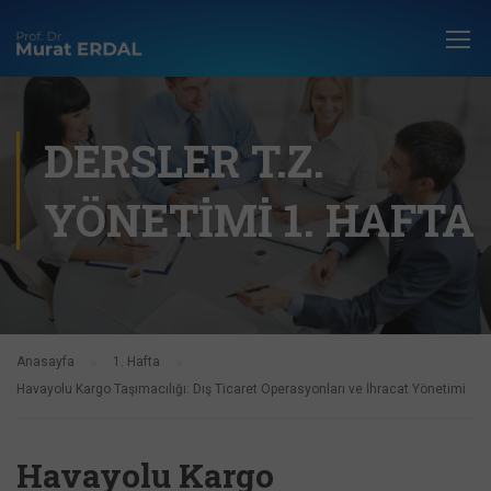
DERSLER T.Z.
YÖNETIMI 1. HAFTA
Anasayfa
1. Hafta
Havayolu Kargo Taşımacılığı: Dış Ticaret Operasyonları ve İhracat Yönetimi
Havayolu Kargo