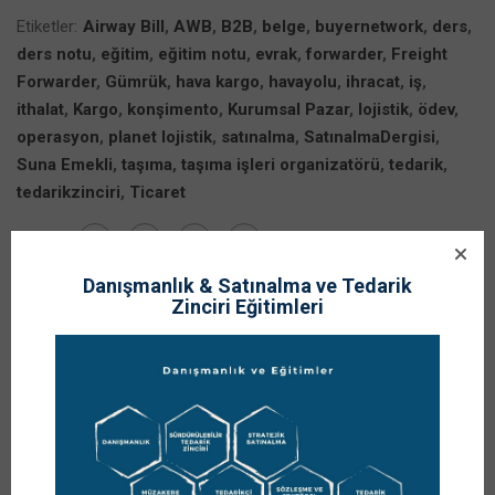
Etiketler:
Airway Bill
,
AWB
,
B2B
,
belge
,
buyernetwork
,
ders
,
ders notu
,
eğitim
,
eğitim notu
,
evrak
,
forwarder
,
Freight
Forwarder
,
Gümrük
,
hava kargo
,
havayolu
,
ihracat
,
iş
,
ithalat
,
Kargo
,
konşimento
,
Kurumsal Pazar
,
lojistik
,
ödev
,
operasyon
,
planet lojistik
,
satınalma
,
SatınalmaDergisi
,
Suna Emekli
,
taşıma
,
taşıma işleri organizatörü
,
tedarik
,
tedarikzinciri
,
Ticaret
Share:
Danışmanlık & Satınalma ve Tedarik
Zinciri Eğitimleri
Prof. Dr. Murat Erdal
https://www.muraterdal.com/hakkimda/