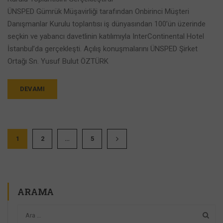
ÜNSPED Gümrük Müşavirliği tarafından Onbirinci Müşteri
Danışmanlar Kurulu toplantısı iş dünyasından 100’ün üzerinde
seçkin ve yabancı davetlinin katılımıyla InterContinental Hotel
İstanbul’da gerçekleşti. Açılış konuşmalarını ÜNSPED Şirket
Ortağı Sn. Yusuf Bulut ÖZTÜRK
DEVAMI
1
2
…
5
ARAMA