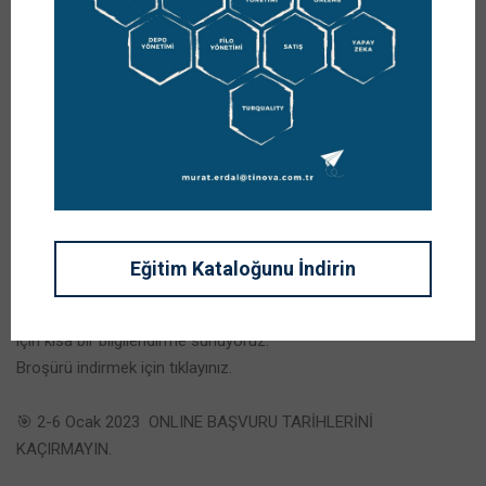
Yüksek Lisans
Mülakatlarında Neler
Sorulur?
Yazar
PROF. DR. MURAT ERDAL
Kategoriler
Yorumlar
,
,
BLOG
DERSLER
DUYURULAR
0 YORUM
Yüksek Lisans Mülakatlarında Neler Sorulur?
Eğitim Kataloğunu İndirin
Günlük konuşma diliyle hazırladık. Bakalım beğenecek misiniz?
13 Ocak 2023 Tedarik Zinciri Yönetimi Yüksek Lisans Mülakatları
için kısa bir bilgilendirme sunuyoruz.
Broşürü indirmek için tıklayınız.
🎯 2-6 Ocak 2023 ONLINE BAŞVURU TARİHLERİNİ
KAÇIRMAYIN.