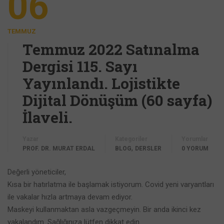
06
TEMMUZ
Temmuz 2022 Satınalma
Dergisi 115. Sayı
Yayınlandı. Lojistikte
Dijital Dönüşüm (60 sayfa)
İlaveli.
Yazar
Kategoriler
Yorumlar
,
PROF. DR. MURAT ERDAL
BLOG
DERSLER
0 YORUM
Değerli yöneticiler,
Kısa bir hatırlatma ile başlamak istiyorum. Covid yeni varyantları
ile vakalar hızla artmaya devam ediyor.
Maskeyi kullanmaktan asla vazgeçmeyin. Bir anda ikinci kez
yakalandım. Sağlığınıza lütfen dikkat edin.