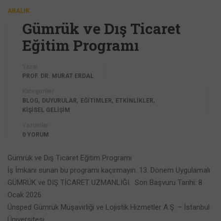
ARALIK
Gümrük ve Dış Ticaret
Eğitim Programı
Yazar
PROF. DR. MURAT ERDAL
Kategoriler
,
,
,
,
BLOG
DUYURULAR
EĞİTİMLER
ETKİNLİKLER
KİŞİSEL GELİŞİM
Yorumlar
0 YORUM
Gümrük ve Dış Ticaret Eğitim Programı
İş İmkanı sunan bu programı kaçırmayın. 13. Dönem Uygulamalı
GÜMRÜK ve DIŞ TİCARET UZMANLIĞI. Son Başvuru Tarihi: 8
Ocak 2026
Ünsped Gümrük Müşavirliği ve Lojistik Hizmetler A.Ş. – İstanbul
Üniversitesi