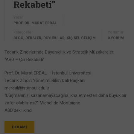
Rekabeti”
Yazar
PROF. DR. MURAT ERDAL
Kategoriler
Yorumlar
,
,
,
BLOG
DERSLER
DUYURULAR
KİŞİSEL GELİŞİM
0 YORUM
Tedarik Zincirlerinde Dayanıklılık ve Stratejik Müzakereler:
“ABD – Çin Rekabeti”
Prof. Dr. Murat ERDAL – İstanbul Üniversitesi
Tedarik Zinciri Yönetimi Bilim Dalı Başkanı
merdal@istanbul.edu.tr
“Düşmanınızı kazanamayacağına ikna etmekten daha büyük bir
zafer olabilir mi?” Michel de Montaigne
ABD’deki ikinci
DEVAMI