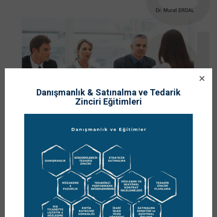
Danışmanlık & Satınalma ve Tedarik
Zinciri Eğitimleri
04
OCAK