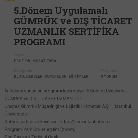
5.Dönem Uygulamalı
GÜMRÜK ve DIŞ TİCARET
UZMANLIK SERTİFİKA
PROGRAMI
Yazar
PROF. DR. MURAT ERDAL
Kategoriler
Yorumlar
,
,
,
BLOG
DERSLER
DUYURULAR
EĞİTİMLER
0 YORUM
İş İmkanı sunan bu programı kaçırmayın. 5.Dönem Uygulamalı
GÜMRÜK ve DIŞ TİCARET UZMANLIĞI.
Ünsped Gümrük Müşavirliği ve Lojistik Hizmetler A.Ş. – İstanbul
Üniversitesi
Katılım şartları ve kayıt için: https://sem.istanbul.edu.tr
Program Yeri: Online eğitim (zoom)
Son Başvuru Tarihi: 4 Ocak