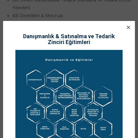
ISO 20400 Sürdürülebilir Tedarik Standardı ve Tedarik Zinciri
Yönetimi
AB Direktifleri &
Mevzuat
Uçtan Uca
ESG Kriterleri
Strateji ve Eylem Planları
Danışmanlık & Satınalma ve Tedarik
Kurumsal Sürdürülebilirlik Raporlama Direktifi
Zinciri Eğitimleri
Green Sourcing
Üretim ve
Emisyon Hedefleri
Uluslararası Standartlar
ISO 14001
: ISO 14046, ISO 14064
ISO 26000
Sürdürülebilir Stratejiler
Sürdürülebilirlik Raporlama hizmeti için en doğru teklifi
merdal@istanbul.edu.tr
üzerinden alabilirsiniz.
Sustainable Supply Chain