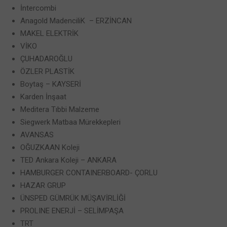
İntercombi
Anagold MadenciliK – ERZİNCAN
MAKEL ELEKTRİK
VİKO
ÇUHADAROĞLU
ÖZLER PLASTİK
Boytaş – KAYSERİ
Karden İnşaat
Meditera Tıbbi Malzeme
Siegwerk Matbaa Mürekkepleri
AVANSAS
OĞUZKAAN Koleji
TED Ankara Koleji – ANKARA
HAMBURGER CONTAINERBOARD- ÇORLU
HAZAR GRUP
ÜNSPED GÜMRÜK MÜŞAVİRLİĞİ
PROLINE ENERJİ – SELİMPAŞA
TRT