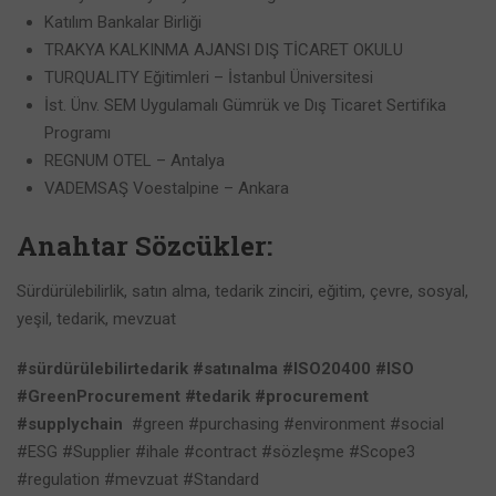
Katılım Bankalar Birliği
TRAKYA KALKINMA AJANSI DIŞ TİCARET OKULU
TURQUALITY Eğitimleri – İstanbul Üniversitesi
İst. Ünv. SEM Uygulamalı Gümrük ve Dış Ticaret Sertifika
Programı
REGNUM OTEL – Antalya
VADEMSAŞ Voestalpine – Ankara
Anahtar Sözcükler:
Sürdürülebilirlik, satın alma, tedarik zinciri, eğitim, çevre, sosyal,
yeşil, tedarik, mevzuat
#sürdürülebilirtedarik
#satınalma
#ISO20400
#ISO
#GreenProcurement
#tedarik
#procurement
#supplychain
#green #purchasing #environment #social
#ESG #Supplier #ihale #contract #sözleşme #Scope3
#regulation #mevzuat #Standard