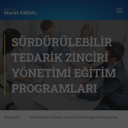
SÜRDÜRÜLEBILIR
TEDARIK ZINCIRI
YÖNETIMI EĞITIM
PROGRAMLARI
Anasayfa
Sürdürülebilir Tedarik Zinciri Yönetimi Eğitim Programları