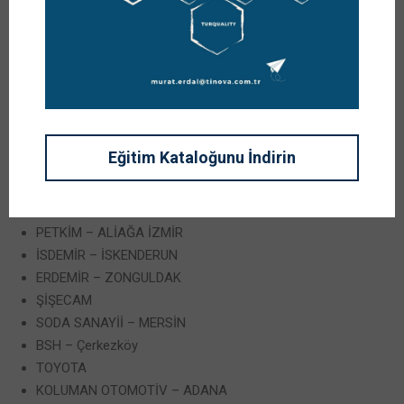
Management and Green
Procurement Training
EĞİTİM REFERANSLARI:
Şirket eğitim ihtiyacınız
için
merdal@istanbul.edu.tr
adresinden iletişime geçebilirsiniz.
Eğitim Kataloğunu İndirin
TUSAŞ (TAI) – ANKARA
TÜPRAŞ
PETKİM – ALİAĞA İZMİR
İSDEMİR – İSKENDERUN
ERDEMİR – ZONGULDAK
ŞİŞECAM
SODA SANAYİİ – MERSİN
BSH – Çerkezköy
TOYOTA
KOLUMAN OTOMOTİV – ADANA