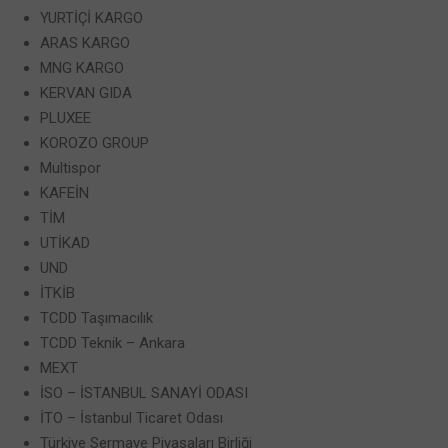
YURTİÇİ KARGO
ARAS KARGO
MNG KARGO
KERVAN GIDA
PLUXEE
KOROZO GROUP
Multispor
KAFEİN
TİM
UTİKAD
UND
İTKİB
TCDD Taşımacılık
TCDD Teknik – Ankara
MEXT
İSO – İSTANBUL SANAYİ ODASI
İTO – İstanbul Ticaret Odası
Türkiye Sermaye Piyasaları Birliği