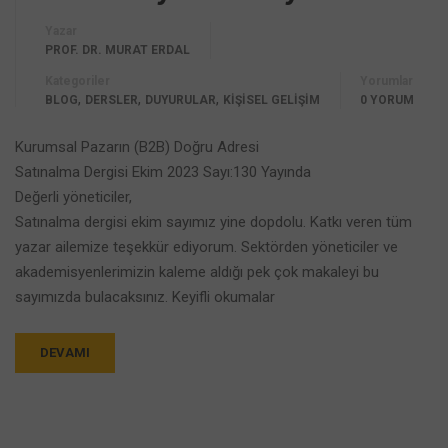
Yazar
PROF. DR. MURAT ERDAL
Kategoriler
Yorumlar
,
,
,
BLOG
DERSLER
DUYURULAR
KİŞİSEL GELİŞİM
0 YORUM
Kurumsal Pazarın (B2B) Doğru Adresi
Satınalma Dergisi Ekim 2023 Sayı:130 Yayında
Değerli yöneticiler,
Satınalma dergisi ekim sayımız yine dopdolu. Katkı veren tüm
yazar ailemize teşekkür ediyorum. Sektörden yöneticiler ve
akademisyenlerimizin kaleme aldığı pek çok makaleyi bu
sayımızda bulacaksınız. Keyifli okumalar
DEVAMI