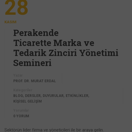
28
KASIM
Perakende
Ticarette Marka ve
Tedarik Zinciri Yönetimi
Semineri
Yazar
PROF. DR. MURAT ERDAL
Kategoriler
,
,
,
,
BLOG
DERSLER
DUYURULAR
ETKİNLİKLER
KİŞİSEL GELİŞİM
Yorumlar
0 YORUM
Sektörün lider firma ve yöneticileri ile bir araya gelin.