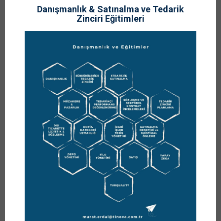
Danışmanlık & Satınalma ve Tedarik
Zinciri Eğitimleri
14
MART