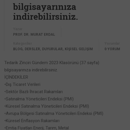
bilgisayarınıza
indirebilirsiniz.
Yazar
PROF. DR. MURAT ERDAL
Kategoriler
Yorumlar
,
,
,
BLOG
DERSLER
DUYURULAR
KİŞİSEL GELİŞİM
0 YORUM
Tedarik Zinciri Gündem 2023 Klasörünü (37 sayfa)
bilgisayarınıza indirebilirsiniz.
İÇİNDEKİLER
•Dış Ticaret Verileri
•Sektör Bazlı İhracat Rakamları
•Satınalma Yöneticileri Endeksi (PMI)
•Küresel Satınalma Yöneticileri Endeksi (PMI)
•Avrupa Bölgesi Satınalma Yöneticileri Endeksi (PMI)
•Küresel Enflasyon Rakamları
•Emtia Fiyatları Enerji, Tarım, Metal