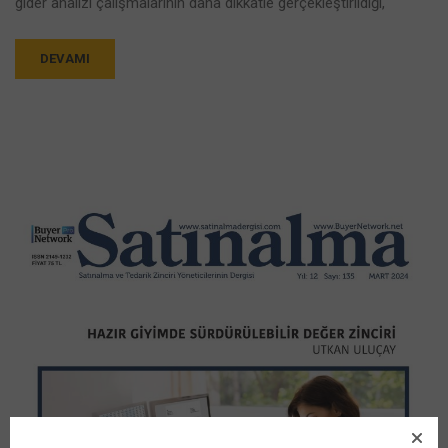
gider analizi çalışmalarının daha dikkatle gerçekleştirildiği,
DEVAMI