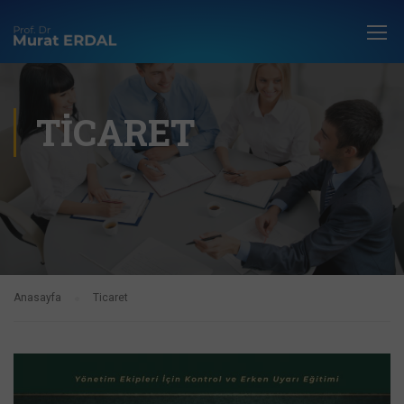
TICARET
Anasayfa
Ticaret