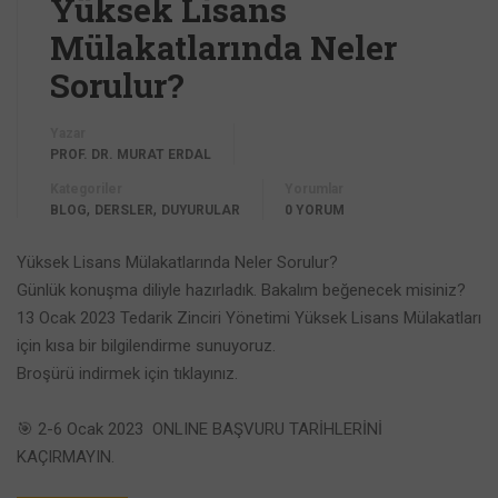
Yüksek Lisans
Mülakatlarında Neler
Sorulur?
Yazar
PROF. DR. MURAT ERDAL
Kategoriler
Yorumlar
,
,
BLOG
DERSLER
DUYURULAR
0 YORUM
Yüksek Lisans Mülakatlarında Neler Sorulur?
Günlük konuşma diliyle hazırladık. Bakalım beğenecek misiniz?
13 Ocak 2023 Tedarik Zinciri Yönetimi Yüksek Lisans Mülakatları
için kısa bir bilgilendirme sunuyoruz.
Broşürü indirmek için tıklayınız.
🎯 2-6 Ocak 2023 ONLINE BAŞVURU TARİHLERİNİ
KAÇIRMAYIN.