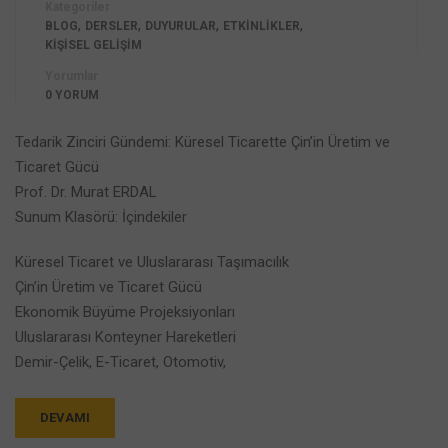
Kategoriler
,
,
,
,
BLOG
DERSLER
DUYURULAR
ETKİNLİKLER
KİŞİSEL GELİŞİM
Yorumlar
0 YORUM
Tedarik Zinciri Gündemi: Küresel Ticarette Çin’in Üretim ve
Ticaret Gücü
Prof. Dr. Murat ERDAL
Sunum Klasörü: İçindekiler
Küresel Ticaret ve Uluslararası Taşımacılık
Çin’in Üretim ve Ticaret Gücü
Ekonomik Büyüme Projeksiyonları
Uluslararası Konteyner Hareketleri
Demir-Çelik, E-Ticaret, Otomotiv,
DEVAMI