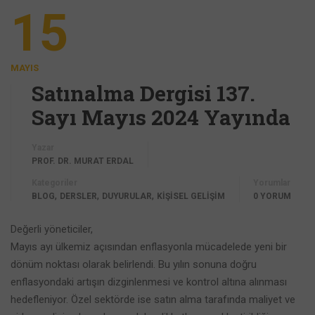
15
MAYIS
Satınalma Dergisi 137.
Sayı Mayıs 2024 Yayında
Yazar
PROF. DR. MURAT ERDAL
Kategoriler
Yorumlar
,
,
,
BLOG
DERSLER
DUYURULAR
KİŞİSEL GELİŞİM
0 YORUM
Değerli yöneticiler,
Mayıs ayı ülkemiz açısından enflasyonla mücadelede yeni bir
dönüm noktası olarak belirlendi. Bu yılın sonuna doğru
enflasyondaki artışın dizginlenmesi ve kontrol altına alınması
hedefleniyor. Özel sektörde ise satın alma tarafında maliyet ve