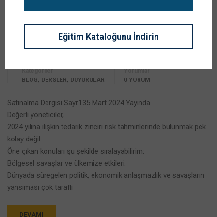
Satınalma Dergisi Sayı:135
Mart 2024 Yayında
Eğitim Kataloğunu İndirin
Yazar
PROF. DR. MURAT ERDAL
Kategoriler
Yorumlar
,
,
BLOG
DERSLER
DUYURULAR
0 YORUM
Satınalma Dergisi Sayı:135 Mart 2024 Yayında
Değerli yöneticiler,
2024 yılına ilişkin tedarik zinciri risk tahminlerinde bulunmak pek
kolay değil.
Öne çıkan konuları şu şekilde sıralayabilirim:
Bölgesel savaşlar ve ülkemize etkileri.
Dünyada süregelen politik, ekonomik anlaşmazlık ve savaşların
yansıması çok taraflı
DEVAMI