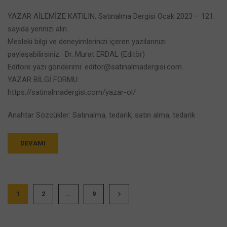
YAZAR AİLEMİZE KATILIN. Satınalma Dergisi Ocak 2023 – 121.
sayıda yerinizi alın.
Mesleki bilgi ve deneyimlerinizi içeren yazılarınızı
paylaşabilirsiniz. Dr. Murat ERDAL (Editör)
Editore yazı gönderimi: editor@satinalmadergisi.com
YAZAR BİLGİ FORMU:
https://satinalmadergisi.com/yazar-ol/
Anahtar Sözcükler: Satınalma, tedarik, satın alma, tedarik
DEVAMI
1
2
…
9