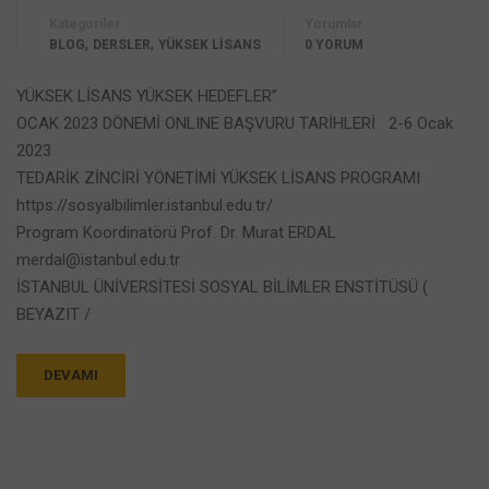
Kategoriler
Yorumlar
,
,
BLOG
DERSLER
YÜKSEK LİSANS
0 YORUM
YÜKSEK LİSANS YÜKSEK HEDEFLER”
OCAK 2023 DÖNEMİ ONLINE BAŞVURU TARİHLERİ 2-6 Ocak
2023
TEDARİK ZİNCİRİ YÖNETİMİ YÜKSEK LİSANS PROGRAMI
https://sosyalbilimler.istanbul.edu.tr/
Program Koordinatörü Prof. Dr. Murat ERDAL
merdal@istanbul.edu.tr
İSTANBUL ÜNİVERSİTESİ SOSYAL BİLİMLER ENSTİTÜSÜ (
BEYAZIT /
DEVAMI