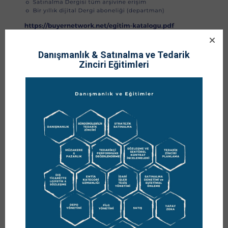
17
Danışmanlık & Satınalma ve Tedarik
Zinciri Eğitimleri
OCAK
Buyer Network Eğitim
Kataloğu 2022 Yayınlandı
Yazar
PROF. DR. MURAT ERDAL
Kategoriler
Yorumlar
,
,
,
BLOG
DERSLER
DUYURULAR
EĞİTİMLER
0 YORUM
BUYER NETWORK EĞİTİM KATALOĞU-2022
Değerli yöneticiler,