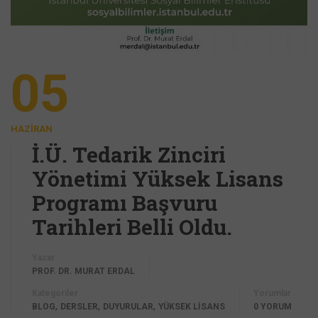
05
HAZIRAN
İ.Ü. Tedarik Zinciri
Yönetimi Yüksek Lisans
Programı Başvuru
Tarihleri Belli Oldu.
Yazar
PROF. DR. MURAT ERDAL
Kategoriler
Yorumlar
,
,
,
BLOG
DERSLER
DUYURULAR
YÜKSEK LİSANS
0 YORUM