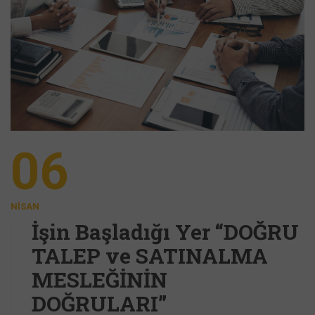
06
NISAN
İşin Başladığı Yer “DOĞRU
TALEP ve SATINALMA
MESLEĞİNİN
DOĞRULARI”