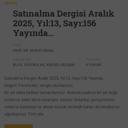
ARALIK
Satınalma Dergisi Aralık
2025, Yıl:13, Sayı:156
Yayında…
Yazar
PROF. DR. MURAT ERDAL
Kategoriler
Yorumlar
,
,
BLOG
DUYURULAR
KİŞİSEL GELİŞİM
0 YORUM
Satınalma Dergisi Aralık 2025, Yıl:13, Sayı:156 Yayında…
Değerli Yöneticiler, sevgili okurlarımız,
Bir yılı daha birlikte tamamlıyoruz. Aslında sadece bir yılı değil;
yüzlerce satın alma siparişini, sayısız tedarikçi görüşmesini,
onlarca toplantıyı ve alınan birçok stratejik kararı da beraberce
uğurluyoruz. Yeni yıla