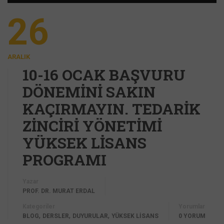
26
ARALIK
10-16 OCAK BAŞVURU
DÖNEMİNİ SAKIN
KAÇIRMAYIN. TEDARİK
ZİNCİRİ YÖNETİMİ
YÜKSEK LİSANS
PROGRAMI
Yazar
PROF. DR. MURAT ERDAL
Kategoriler
Yorumlar
,
,
,
BLOG
DERSLER
DUYURULAR
YÜKSEK LİSANS
0 YORUM