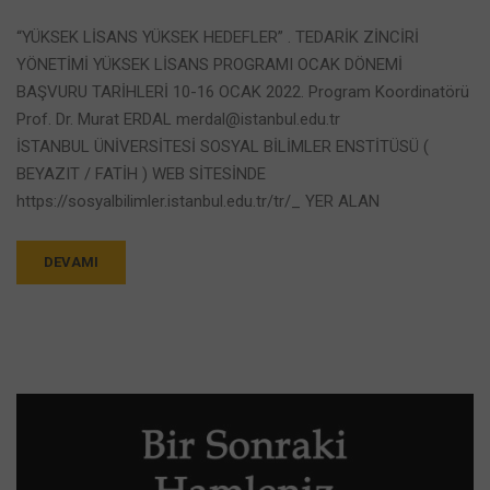
“YÜKSEK LİSANS YÜKSEK HEDEFLER” . TEDARİK ZİNCİRİ
YÖNETİMİ YÜKSEK LİSANS PROGRAMI OCAK DÖNEMİ
BAŞVURU TARİHLERİ 10-16 OCAK 2022. Program Koordinatörü
Prof. Dr. Murat ERDAL merdal@istanbul.edu.tr
İSTANBUL ÜNİVERSİTESİ SOSYAL BİLİMLER ENSTİTÜSÜ (
BEYAZIT / FATİH ) WEB SİTESİNDE
https://sosyalbilimler.istanbul.edu.tr/tr/_ YER ALAN
DEVAMI