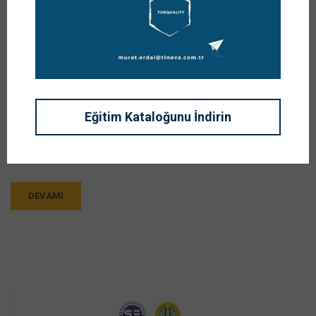
Her yıl yenilediğimiz Buyer Network Eğitim Kataloğumuz
güncellendi.
Eğitim Kataloğu: https://buyernetwork.net/egitim-katalogu.pdf
6 Ana kategoride sunduğumuz eğitimlerle yanınızdayız.
Kurumunuzun eğitim ihtiyaçlarında yanındayız.
Eğitim Kataloğunu İndirin
Güzel bir yıl olmasını diliyoruz. Saygılarımızla,
Avantajlar:
Kurumsal eğitim alan firmalarımız
DEVAMI