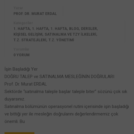
Yazar
PROF. DR. MURAT ERDAL
Kategoriler
,
,
,
,
,
1. HAFTA
1. HAFTA
1. HAFTA
BLOG
DERSLER
,
,
KİŞİSEL GELİŞİM
SATINALMA VE TZY İLKELERI
,
T.Z. STRATEJILERI
T.Z. YÖNETIMI
Yorumlar
0 YORUM
İşin Başladığı Yer
DOĞRU TALEP ve SATINALMA MESLEĞİNİN DOĞRULARI
Prof. Dr. Murat ERDAL
Sektörde “satınalma taleple başlar taleple biter” sözünü çok sık
duyarsınız.
Satınalma bölümünün operasyonel rutini içerisinde işin başladığı
ve bittiği yer ile mesleğin doğrularını değerlendirmemiz çok
önemli. Bu