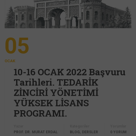
05
OCAK
10-16 OCAK 2022 Başvuru
Tarihleri. TEDARİK
ZİNCİRİ YÖNETİMİ
YÜKSEK LİSANS
PROGRAMI.
Yazar
Kategoriler
Yorumlar
,
PROF. DR. MURAT ERDAL
BLOG
DERSLER
0 YORUM