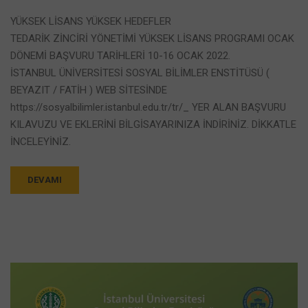
YÜKSEK LİSANS YÜKSEK HEDEFLER
TEDARİK ZİNCİRİ YÖNETİMİ YÜKSEK LİSANS PROGRAMI OCAK
DÖNEMİ BAŞVURU TARİHLERİ 10-16 OCAK 2022.
İSTANBUL ÜNİVERSİTESİ SOSYAL BİLİMLER ENSTİTÜSÜ (
BEYAZIT / FATİH ) WEB SİTESİNDE
https://sosyalbilimler.istanbul.edu.tr/tr/_ YER ALAN BAŞVURU
KILAVUZU VE EKLERİNİ BİLGİSAYARINIZA İNDİRİNİZ. DİKKATLE
İNCELEYİNİZ.
DEVAMI