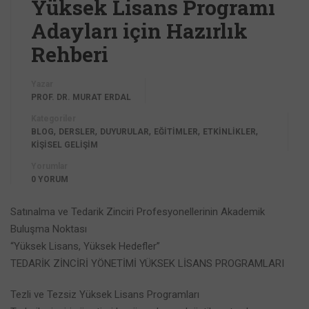
Yüksek Lisans Programı
Adayları için Hazırlık
Rehberi
Yazar
PROF. DR. MURAT ERDAL
Kategoriler
,
,
,
,
,
BLOG
DERSLER
DUYURULAR
EĞİTİMLER
ETKİNLİKLER
KİŞİSEL GELİŞİM
Yorumlar
0 YORUM
Satınalma ve Tedarik Zinciri Profesyonellerinin Akademik
Buluşma Noktası
“Yüksek Lisans, Yüksek Hedefler”
TEDARİK ZİNCİRİ YÖNETİMİ YÜKSEK LİSANS PROGRAMLARI
Tezli ve Tezsiz Yüksek Lisans Programları