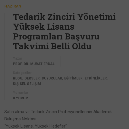
HAZIRAN
Tedarik Zinciri Yönetimi
Yüksek Lisans
Programları Başvuru
Takvimi Belli Oldu
Yazar
PROF. DR. MURAT ERDAL
Kategoriler
,
,
,
,
,
BLOG
DERSLER
DUYURULAR
EĞİTİMLER
ETKİNLİKLER
KİŞİSEL GELİŞİM
Yorumlar
0 YORUM
Satın alma ve Tedarik Zinciri Profesyonellerinin Akademik
Buluşma Noktası
“Yüksek Lisans, Yüksek Hedefler”