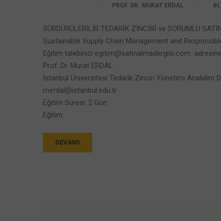
PROF. DR. MURAT ERDAL
B
SÜRDÜRÜLEBİLİR TEDARİK ZİNCİRİ ve SORUMLU SATI
Sustainable Supply Chain Management and Responsibl
Eğitim talebinizi egitim@satinalmadergisi.com adresine i
Prof. Dr. Murat ERDAL
İstanbul Üniversitesi Tedarik Zinciri Yönetimi Anabilim D
merdal@istanbul.edu.tr
Eğitim Süresi: 2 Gün
Eğitim
DEVAMI