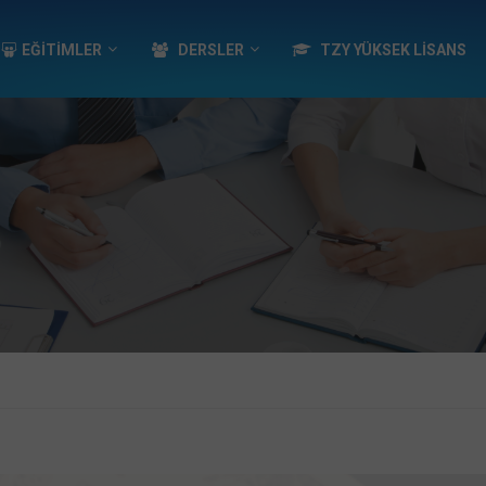
EĞİTİMLER
DERSLER
TZY YÜKSEK LISANS