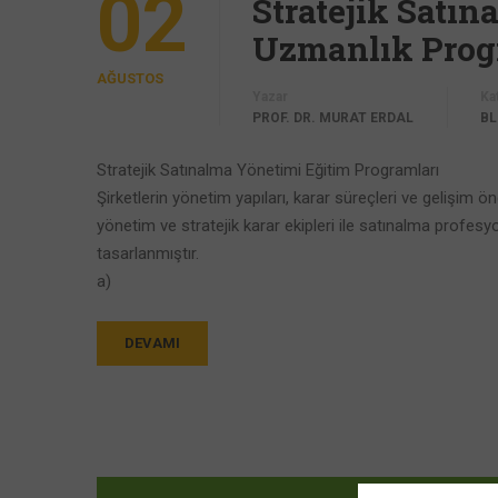
02
Stratejik Satı
Uzmanlık Prog
AĞUSTOS
Yazar
Ka
PROF. DR. MURAT ERDAL
B
Stratejik Satınalma Yönetimi Eğitim Programları
Şirketlerin yönetim yapıları, karar süreçleri ve gelişim 
yönetim ve stratejik karar ekipleri ile satınalma profesyo
tasarlanmıştır.
a)
DEVAMI