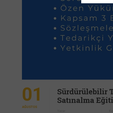
01
Sürdürülebilir 
Satınalma Eğit
AĞUSTOS
Yazar
Ka