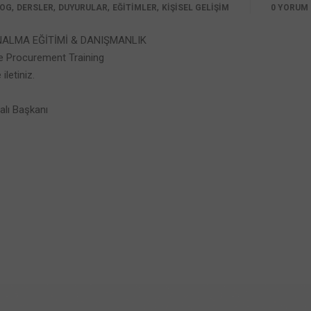
,
,
,
,
LOG
DERSLER
DUYURULAR
EĞİTİMLER
KİŞİSEL GELİŞİM
0 YORUM
NALMA EĞİTİMİ & DANIŞMANLIK
e Procurement Training
letiniz.
alı Başkanı