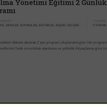
nalma Yönetimi Eğitimi 2 Günlük
ramı
tegoriler
Yorumlar
,
,
,
,
LOG
DERSLER
DUYURULAR
EĞİTİMLER
KİŞİSEL GELİŞİM
0 YORUM
öncelikleri dikkate alınarak 2 ayrı program oluşturulmuştur. Her program
nellerinin farklı sorumluluk alanlarına ve yetkinlik ihtiyaçlarına göre öz