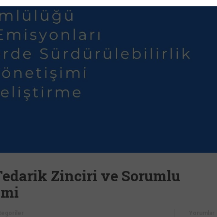
Tedarik Zinciri ve Sorumlu
imi
tegoriler
Yorumlar