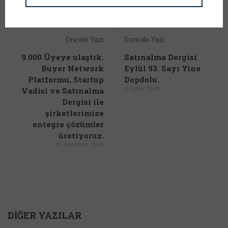
Önceki Yazı
Sonraki Yazı
9.000 Üyeye ulaştık.
Satınalma Dergisi
Buyer Network
Eylül 93. Sayı Yine
Platformu, Startup
Dopdolu.
3 Eylül, 2020
Vadisi ve Satınalma
Dergisi ile
şirketlerimize
entegre çözümler
üretiyoruz.
29 Ağustos 2020
DIĞER YAZILAR