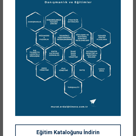
Prof. Dr. Murat Erdal
https://www.muraterdal.com/hakkimda/
Prof. Dr. Murat ERDAL, sürdürülebilir büyüme ve tedarik
zinciri yönetimi alanlarındaki uzmanlığıyla şirketlere
danışmanlık desteği sağlar; kurumsal gelişim
programlarını uçtan uca yönetir. Stratejik yönetim
perspektifiyle şirketlerin kritik süreçlerini görünür kılar;
karar alma, kontrol ve uygulama disiplinini ölçülebilir
çıktılarla destekler. Danışmanlık yaklaşımını, şirketle
birlikte değer üretmeye ve kalıcı yönetim disiplini
oluşturmaya odaklar.
Eğitim Kataloğunu İndirin