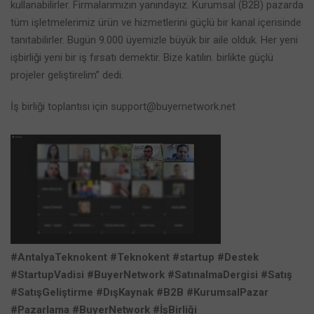
kullanabilirler. Firmalarımızın yanındayız. Kurumsal (B2B) pazarda
tüm işletmelerimiz ürün ve hizmetlerini güçlü bir kanal içerisinde
tanıtabilirler. Bugün 9.000 üyemizle büyük bir aile olduk. Her yeni
işbirliği yeni bir iş fırsatı demektir. Bize katılın. birlikte güçlü
projeler geliştirelim” dedi.
İş birliği toplantısı için support@buyernetwork.net
#AntalyaTeknokent
#Teknokent
#startup
#Destek
#StartupVadisi
#BuyerNetwork
#SatınalmaDergisi
#Satış
#SatışGeliştirme
#DışKaynak
#B2B
#KurumsalPazar
#Pazarlama
#BuyerNetwork
#İşBirliği