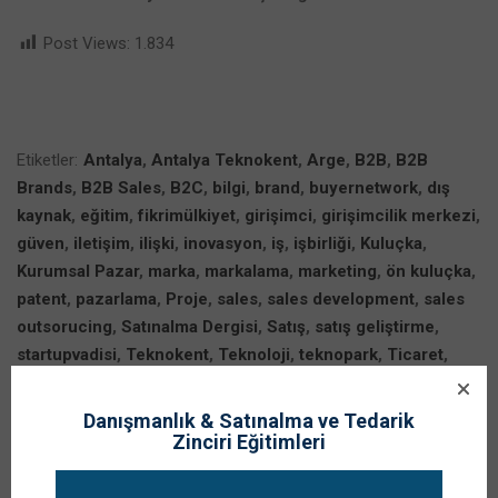
Post Views:
1.834
Etiketler:
Antalya
,
Antalya Teknokent
,
Arge
,
B2B
,
B2B
Brands
,
B2B Sales
,
B2C
,
bilgi
,
brand
,
buyernetwork
,
dış
kaynak
,
eğitim
,
fikrimülkiyet
,
girişimci
,
girişimcilik merkezi
,
güven
,
iletişim
,
ilişki
,
inovasyon
,
iş
,
işbirliği
,
Kuluçka
,
Kurumsal Pazar
,
marka
,
markalama
,
marketing
,
ön kuluçka
,
patent
,
pazarlama
,
Proje
,
sales
,
sales development
,
sales
outsorucing
,
Satınalma Dergisi
,
Satış
,
satış geliştirme
,
startupvadisi
,
Teknokent
,
Teknoloji
,
teknopark
,
Ticaret
,
ticarileşme
,
ticarileştirme
,
Transfer Ofisi
,
ürge
,
Yazılım
,
Yenilik
Danışmanlık & Satınalma ve Tedarik
Zinciri Eğitimleri
Share: