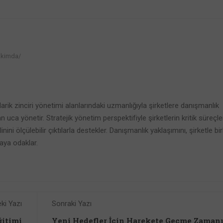
kkimda/
rik zinciri yönetimi alanlarındaki uzmanlığıyla şirketlere danışmanlık
uca yönetir. Stratejik yönetim perspektifiyle şirketlerin kritik süreçler
ini ölçülebilir çıktılarla destekler. Danışmanlık yaklaşımını, şirketle bir
aya odaklar.
ki Yazı
Sonraki Yazı
ğitimi
Yeni Hedefler İçin Harekete Geçme Zaman