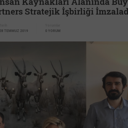
 İnsan Kaynakları Alanında Buy
ers Stratejik İşbirliği İmzalad
Tarih
Yorumlar
28 TEMMUZ 2019
0 YORUM