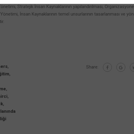
etimi, Stratejik İnsan Kaynaklarının yapılandırılması, Organizasyonel
Yönetimi, İnsan Kaynaklarının temel unsurlarının tasarlanması ve yön
ir.
ners
,
Share:
ğitim
,
nme
,
irci
,
ek
,
Alanında
iği