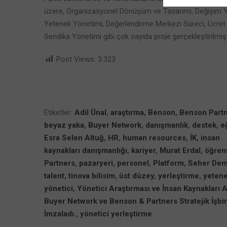
üzere, Organizasyonel Dönüşüm ve Tasarımı, Değişim Yön
Yetenek Yönetimi, Değerlendirme Merkezi Süreci, Ücret 
Sendika Yönetimi gibi çok sayıda proje gerçekleştirilmişt
Post Views:
3.323
Etiketler:
Adil Ünal
,
araştırma
,
Benson
,
Benson Part
beyaz yaka
,
Buyer Network
,
danışmanlık
,
destek
,
e
Esra Selen Altuğ
,
HR
,
human resources
,
İK
,
insan
kaynakları danışmanlığı
,
kariyer
,
Murat Erdal
,
öğre
Partners
,
pazaryeri
,
personel
,
Platform
,
Seher Dem
talent
,
tinova bilisim
,
üst düzey
,
yerleştirme
,
yeten
yönetici
,
Yönetici Araştırması ve İnsan Kaynakları 
Buyer Network ve Benson & Partners Stratejik İşbirl
İmzaladı.
,
yönetici yerleştirme