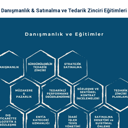
Danışmanlık & Satınalma ve Tedarik Zinciri Eğitimleri
bütüncül fırsatlar sunuyoruz.
rma bireysel üye olabildikleri gibi 10 kullanıcıya kadar firma üyelikl