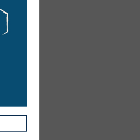
i
ENA
SF;
erir.
etici
rlama,
ndaki
işletme
olmak