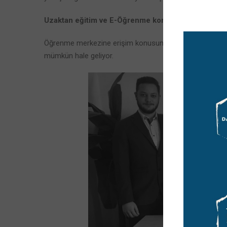
Uzaktan eğitim ve E-Öğrenme konusunda firmalara 
Öğrenme merkezine erişim konusunda çalışanlarımız platfo
mümkün hale geliyor.