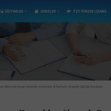
EĞİTİMLER
DERSLER
TZY YÜKSEK LISANS
arı Alanında Buyer Network ve Benson & Partners Stratejik İşbirliği İmzaladı.