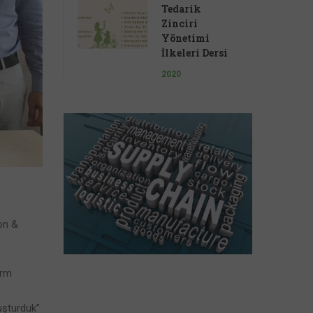
Tedarik
Zinciri
Yönetimi
İlkeleri Dersi
2020
on &
orm
.
luşturduk”