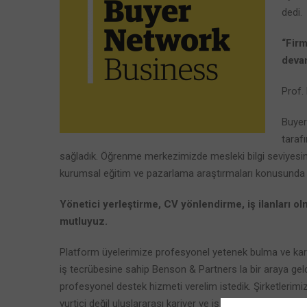
dedi.
“Firm
deva
Prof. 
Buyer
taraf
sağladık. Öğrenme merkezimizde mesleki bilgi seviyesin
kurumsal eğitim ve pazarlama araştırmaları konusunda 
Yönetici yerleştirme, CV yönlendirme, iş ilanları 
mutluyuz.
Platform üyelerimize profesyonel yetenek bulma ve kari
iş tecrübesine sahip Benson & Partners la bir araya geld
profesyonel destek hizmeti verelim istedik. Şirketlerim
yurtiçi değil uluslararası kariyer ve iş fırsatlarının sunulm