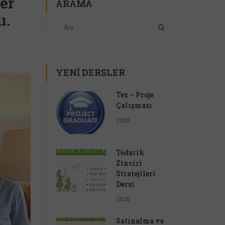
er
ARAMA
ı.
YENI DERSLER
Tez – Proje
Çalışması
2020
Tedarik
Zinciri
Stratejileri
Dersi
2020
Satınalma ve