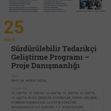
25
ARALIK
Sürdürülebilir Tedarikçi
Geliştirme Programı –
Proje Danışmanlığı
Yazar
PROF. DR. MURAT ERDAL
Kategoriler
,
,
,
,
,
14. HAFTA
14. HAFTA
14. HAFTA
14. HAFTA
14. HAFTA
,
,
,
,
,
14. HAFTA
BLOG
DERSLER
DUYURULAR
KİŞİSEL GELİŞİM
,
,
KOMBINE TAŞIMACILIK
LOJISTIK YÖNETIMI
,
,
SATINALMA VE TZY İLKELERI
T.Z. STRATEJILERI