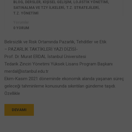
,
,
,
,
BLOG
DERSLER
KİŞİSEL GELİŞİM
LOJISTIK YÖNETIMI
,
,
SATINALMA VE TZY İLKELERI
T.Z. STRATEJILERI
T.Z. YÖNETIMI
Yorumlar
0 YORUM
Belirsizlik ve Risk Ortamında Pazarlık, Tehditler ve Etik
– PAZARLIK TAKTİKLERİ YAZI DİZİSİ-
Prof. Dr. Murat ERDAL İstanbul Üniversitesi
Tedarik Zinciri Yönetimi Yüksek Lisans Program Başkanı
merdal@istanbul.edu.tr
Ekim-Kasım 2021 döneminde ekonomik alanda yaşanan süreç
geleceği tahminleme konusunda sıkıntıları gündeme taşıdı.
Özellikle
DEVAMI