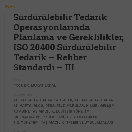
OCAK
Sürdürülebilir Tedarik
Operasyonlarında
Planlama ve Gereklilikler,
ISO 20400 Sürdürülebilir
Tedarik – Rehber
Standardı – III
Yazar
PROF. DR. MURAT ERDAL
Kategoriler
,
,
,
,
,
14. HAFTA
14. HAFTA
14. HAFTA
14. HAFTA
14. HAFTA
,
,
,
,
,
14. HAFTA
BLOG
DERSLER
DUYURULAR
KİŞİSEL GELİŞİM
,
,
KOMBINE TAŞIMACILIK
LOJISTIK YÖNETIMI
,
,
SATINALMA VE TZY İLKELERI
T.Z. STRATEJILERI
,
T.Z. YÖNETIMI
TAŞIMACILIK TIPLERI VE UYGULAMALARI
Yorumlar