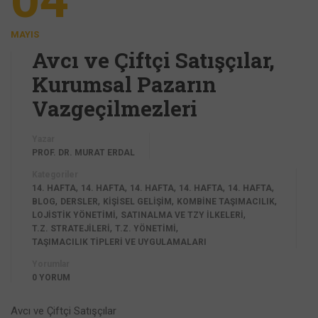
MAYIS
Avcı ve Çiftçi Satışçılar,
Kurumsal Pazarın
Vazgeçilmezleri
Yazar
PROF. DR. MURAT ERDAL
Kategoriler
,
,
,
,
,
14. HAFTA
14. HAFTA
14. HAFTA
14. HAFTA
14. HAFTA
,
,
,
,
BLOG
DERSLER
KİŞİSEL GELİŞİM
KOMBINE TAŞIMACILIK
,
,
LOJISTIK YÖNETIMI
SATINALMA VE TZY İLKELERI
,
,
T.Z. STRATEJILERI
T.Z. YÖNETIMI
TAŞIMACILIK TIPLERI VE UYGULAMALARI
Yorumlar
0 YORUM
Avcı ve Çiftçi Satışçılar