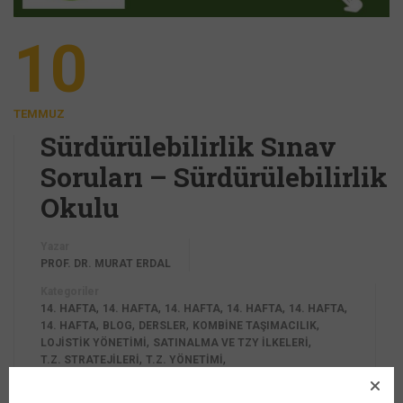
10
TEMMUZ
Sürdürülebilirlik Sınav
Soruları – Sürdürülebilirlik
Okulu
Yazar
PROF. DR. MURAT ERDAL
Kategoriler
,
,
,
,
,
14. HAFTA
14. HAFTA
14. HAFTA
14. HAFTA
14. HAFTA
,
,
,
,
14. HAFTA
BLOG
DERSLER
KOMBINE TAŞIMACILIK
,
,
LOJISTIK YÖNETIMI
SATINALMA VE TZY İLKELERI
,
,
T.Z. STRATEJILERI
T.Z. YÖNETIMI
TAŞIMACILIK TIPLERI VE UYGULAMALARI