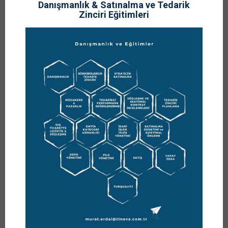
Yorumlar
Danışmanlık & Satınalma ve Tedarik
0 YORUM
Zinciri Eğitimleri
Sürdürülebilirlik Okulu
Sektörde verdiğimiz eğitimlerde ve Yönetici Yetiştirme
Programları (MT) kapsamında edindiğimiz tecrübeleri, eğitim –
öğrenme materyallerini Satınalma Dergisi okuyucuları ile
paylaşıyoruz. Amacımız sektöre yeni giren arkadaşlarımıza
liderlik becerileri kazandırmaktır.
Bu tarihten başlayarak verilen eğitimleri destekleyici test
soruları, örnek olaylar
DEVAMI