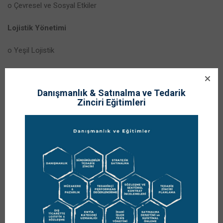
o Çevresel ve Sosyal Etkiler
Lojistik Yönetimi
o Yeşil Lojistik
o Paketleme ve Ambalajlama
Danışmanlık & Satınalma ve Tedarik
o Taşıma ve Regülasyonlar
Zinciri Eğitimleri
o Depolama; Tesis ve Operasyon Yönetimi
o Dağıtım Operasyonları
Pazarlama ve Satış
o Pazarlama Trendleri
o Yeşil Aklama