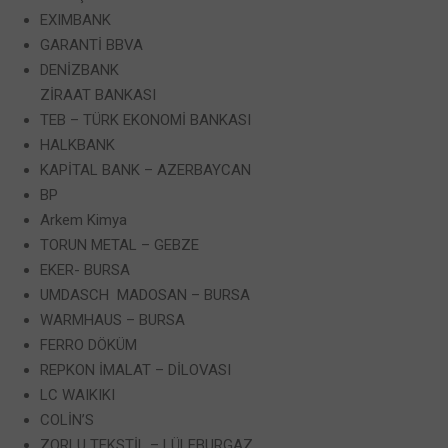
EXIMBANK
GARANTİ BBVA
DENİZBANK
ZİRAAT BANKASI
TEB – TÜRK EKONOMİ BANKASI
HALKBANK
KAPİTAL BANK – AZERBAYCAN
BP
Arkem Kimya
TORUN METAL – GEBZE
EKER- BURSA
UMDASCH MADOSAN – BURSA
WARMHAUS – BURSA
FERRO DÖKÜM
REPKON İMALAT – DİLOVASI
LC WAIKIKI
COLİN’S
ZORLU TEKSTİL – LÜLEBURGAZ