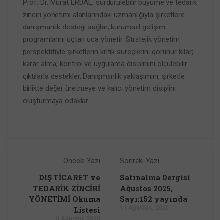
Prof. Dr. Murat ERDAL, sürdürülebilir büyüme ve tedarik
zinciri yönetimi alanlarındaki uzmanlığıyla şirketlere
danışmanlık desteği sağlar; kurumsal gelişim
programlarını uçtan uca yönetir. Stratejik yönetim
perspektifiyle şirketlerin kritik süreçlerini görünür kılar;
karar alma, kontrol ve uygulama disiplinini ölçülebilir
çıktılarla destekler. Danışmanlık yaklaşımını, şirketle
birlikte değer üretmeye ve kalıcı yönetim disiplini
oluşturmaya odaklar.
Önceki Yazı
Sonraki Yazı
DIŞ TİCARET ve
Satınalma Dergisi
TEDARİK ZİNCİRİ
Ağustos 2025,
YÖNETİMİ Okuma
Sayı:152 yayında
11 Ağustos, 2025
Listesi
6 Ağustos 2025