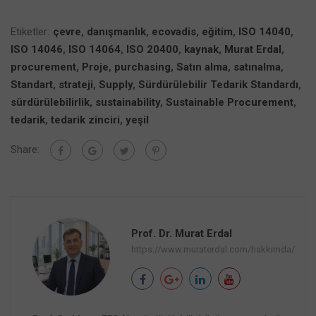
Etiketler:
çevre
,
danışmanlık
,
ecovadis
,
eğitim
,
ISO 14040
,
ISO 14046
,
ISO 14064
,
ISO 20400
,
kaynak
,
Murat Erdal
,
procurement
,
Proje
,
purchasing
,
Satın alma
,
satınalma
,
Standart
,
strateji
,
Supply
,
Sürdürülebilir Tedarik Standardı
,
sürdürülebilirlik
,
sustainability
,
Sustainable Procurement
,
tedarik
,
tedarik zinciri
,
yeşil
Share:
Prof. Dr. Murat Erdal
https://www.muraterdal.com/hakkimda/