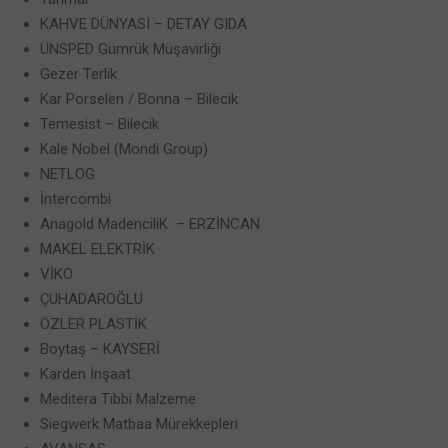
KAHVE DÜNYASI – DETAY GIDA
ÜNSPED Gümrük Müşavirliği
Gezer Terlik
Kar Porselen / Bonna – Bilecik
Temesist – Bilecik
Kale Nobel (Mondi Group)
NETLOG
İntercombi
Anagold MadenciliK – ERZİNCAN
MAKEL ELEKTRİK
VİKO
ÇUHADAROĞLU
ÖZLER PLASTİK
Boytaş – KAYSERİ
Karden İnşaat
Meditera Tıbbi Malzeme
Siegwerk Matbaa Mürekkepleri