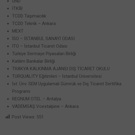
UND
İTKİB
TCDD Taşımacılık
TCDD Teknik – Ankara
MEXT
İSO – İSTANBUL SANAYİ ODASI
İTO – İstanbul Ticaret Odası
Türkiye Sermaye Piyasaları Birliği
Katılım Bankalar Birliği
TRAKYA KALKINMA AJANSI DIŞ TİCARET OKULU
TURQUALITY Eğitimleri – İstanbul Üniversitesi
İst. Ünv. SEM Uygulamalı Gümrük ve Dış Ticaret Sertifika
Programı
REGNUM OTEL – Antalya
VADEMSAŞ Voestalpine – Ankara
Post Views:
551