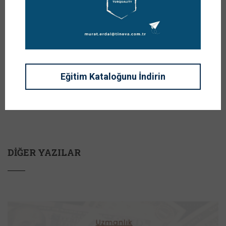
Performans
Tedarik
Yönetimi Eğitimi 25
Zincirlerinde İş
Ağustos Çarşamba
Süreçleri ve
17 Ağustos 2021
Performans
Yönetimi Eğitim
Notlarını
indirebilirsiniz.
Eğitim Kataloğunu İndirin
26 Ağustos, 2021
DIĞER YAZILAR