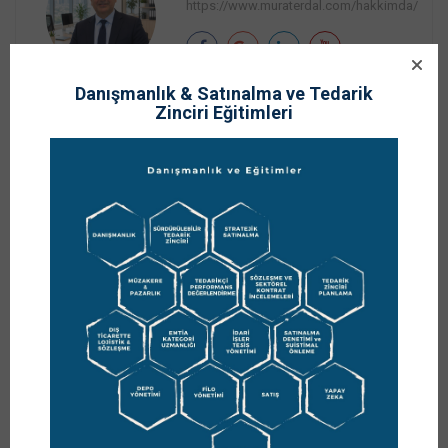
https://www.muraterdal.com/hakkimda/
Danışmanlık & Satınalma ve Tedarik
Prof. Dr. Murat ERDAL, sürdürülebilir büyüme ve tedarik
Zinciri Eğitimleri
zinciri yönetimi alanlarındaki uzmanlığıyla şirketlere
danışmanlık desteği sağlar; kurumsal gelişim
programlarını uçtan uca yönetir. Stratejik yönetim
perspektifiyle şirketlerin kritik süreçlerini görünür kılar;
karar alma, kontrol ve uygulama disiplinini ölçülebilir
çıktılarla destekler. Danışmanlık yaklaşımını, şirketle
birlikte değer üretmeye ve kalıcı yönetim disiplini
oluşturmaya odaklar.
Önceki Yazı
Sonraki Yazı