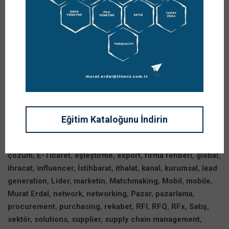
Business avantajlar dünyasına hoş geldiniz.
Post Views:
2.467
Eğitim Kataloğunu İndirin
Etiketler:
Adil Ünal
,
alım
,
avantaj
,
buyer
,
Buyer Network
,
çözüm
,
E-Ticaret
,
eşleştirme
,
export
,
firma rehberi
,
global
,
ihracat
,
influencer
,
İstihbarat
,
ithalat
,
kanal
,
kurumsal
,
lead
generation
,
Lider
,
marketin
,
Matchmaking
,
Mobil
,
mobile
,
Murat Erdal
,
network
,
networking
,
Pazar
,
pazarlama
,
procurement
,
purchasing
,
rekabet
,
RFI
,
RFQ
,
RFx
,
Satış
,
sektör
,
solutions
,
supplier
,
supply chain management
,