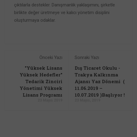
çıktılarla destekler. Danışmanlık yaklaşımını, şirketle
birlikte değer üretmeye ve kalıcı yönetim disiplini
oluşturmaya odaklar.
Önceki Yazı
Sonraki Yazı
"Yüksek Lisans
Dış Ticaret Okulu -
Yüksek Hedefler"
Trakya Kalkınma
Tedarik Zinciri
Ajansı Yaz Dönemi (
Yönetimi Yüksek
11.06.2019 –
Lisans Programı
10.07.2019 )Başlıyor !
23 Mayıs 2019
23 Mayıs, 2019