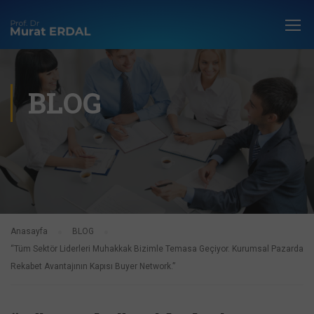
BLOG
Anasayfa
BLOG
“Tüm Sektör Liderleri Muhakkak Bizimle Temasa Geçiyor. Kurumsal Pazarda
Rekabet Avantajının Kapısı Buyer Network.”