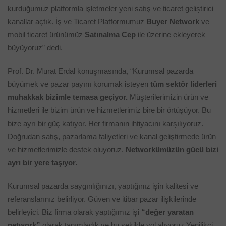
kurduğumuz platformla işletmeler yeni satış ve ticaret geliştirici
kanallar açtık. İş ve Ticaret Platformumuz
Buyer Network
ve
mobil ticaret ürünümüz
Satınalma Cep
ile üzerine ekleyerek
büyüyoruz” dedi.
Prof. Dr. Murat Erdal konuşmasında, “Kurumsal pazarda
büyümek ve pazar payını korumak isteyen
tüm sektör liderleri
muhakkak bizimle temasa geçiyor.
Müşterilerimizin ürün ve
hizmetleri ile bizim ürün ve hizmetlerimiz bire bir örtüşüyor. Bu
bize ayrı bir güç katıyor. Her firmanın ihtiyacını karşılıyoruz.
Doğrudan satış, pazarlama faliyetleri ve kanal geliştirmede ürün
ve hizmetlerimizle destek oluyoruz.
Networkümüzün gücü bizi
ayrı bir yere taşıyor.
Kurumsal pazarda saygınlığınızı, yaptığınız işin kalitesi ve
referanslarınız belirliyor. Güven ve itibar pazar ilişkilerinde
belirleyici. Biz firma olarak yaptığımız işi
“değer yaratan
network”
olarak tanımladık ve bu şekilde yol alıyoruz.Yenilikçi