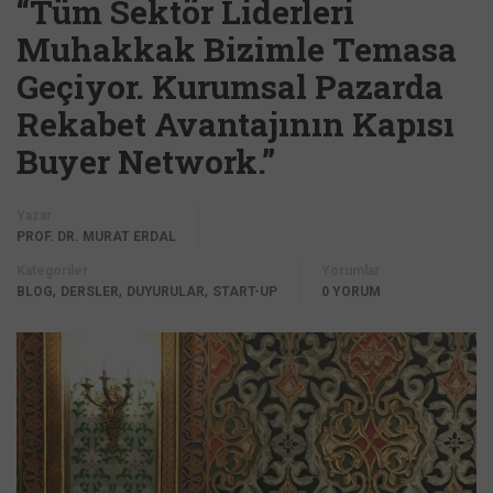
“Tüm Sektör Liderleri
Muhakkak Bizimle Temasa
Geçiyor. Kurumsal Pazarda
Rekabet Avantajının Kapısı
Buyer Network.”
Yazar
PROF. DR. MURAT ERDAL
Kategoriler
Yorumlar
,
,
,
BLOG
DERSLER
DUYURULAR
START-UP
0 YORUM