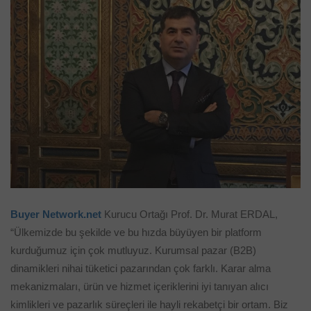
Buyer Network.net
Kurucu Ortağı Prof. Dr. Murat ERDAL,
“Ülkemizde bu şekilde ve bu hızda büyüyen bir platform
kurduğumuz için çok mutluyuz. Kurumsal pazar (B2B)
dinamikleri nihai tüketici pazarından çok farklı. Karar alma
mekanizmaları, ürün ve hizmet içeriklerini iyi tanıyan alıcı
kimlikleri ve pazarlık süreçleri ile hayli rekabetçi bir ortam. Biz