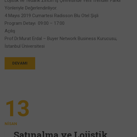
Lojistik ve Tedarik Zinciri İş Çevresinde Yeni Trendler Farklı
Yönleriyle Değerlendiriliyor.
4 Mayıs 2019 Cumartesi Radisson Blu Otel Şişli
Program Detayı 09:00 – 17:00​
Açılış
Prof.Dr.Murat Erdal – Buyer Network Business Kurucusu,
İstanbul Üniversitesi
DEVAMI
13
NISAN
Satınalma ve Lojistik