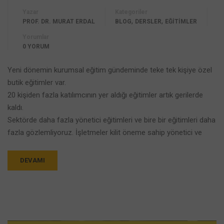
Yazar
Kategoriler
,
,
PROF. DR. MURAT ERDAL
BLOG
DERSLER
EĞİTİMLER
Yorumlar
0 YORUM
Yeni dönemin kurumsal eğitim gündeminde teke tek kişiye özel
butik eğitimler var.
20 kişiden fazla katılımcının yer aldığı eğitimler artık gerilerde
kaldı.
Sektörde daha fazla yönetici eğitimleri ve bire bir eğitimleri daha
fazla gözlemliyoruz. İşletmeler kilit öneme sahip yönetici ve
DEVAMI