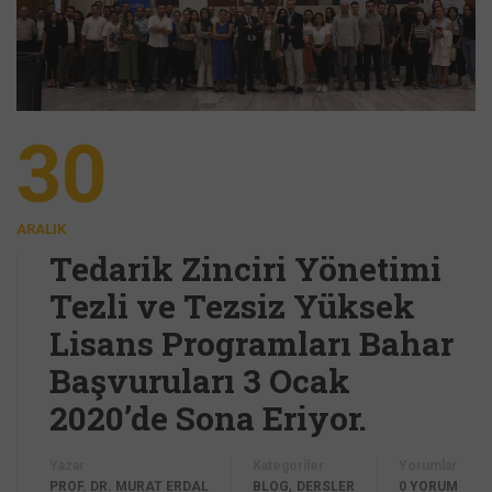
30
ARALIK
Tedarik Zinciri Yönetimi
Tezli ve Tezsiz Yüksek
Lisans Programları Bahar
Başvuruları 3 Ocak
2020’de Sona Eriyor.
Yazar
Kategoriler
Yorumlar
,
PROF. DR. MURAT ERDAL
BLOG
DERSLER
0 YORUM