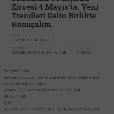
Zirvesi 4 Mayıs’ta. Yeni
Trendleri Gelin Birlikte
Konuşalım.
Yazar
PROF. DR. MURAT ERDAL
Kategoriler
Yorumlar
,
,
DERSLER
DUYURULAR
ETKİNLİKLER
0 YORUM
Program Detayı
Satınalma Dünyasındaki ve Lojistikteki Yeni Trendler Farklı
Yönleriyle Değerlendiriliyor
4 Mayıs 2019 Cumartesi Radison Blu Otel Şişli
09:00 – 17:00​
Açılış
Dr.Hakan Çınar – Ünsped Grup CEO’su, Akademisyen, ARC