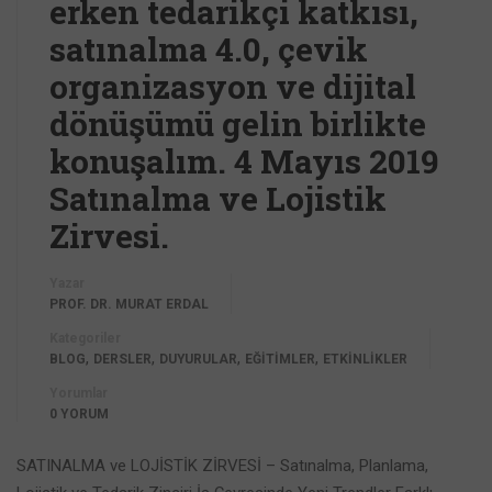
erken tedarikçi katkısı,
satınalma 4.0, çevik
organizasyon ve dijital
dönüşümü gelin birlikte
konuşalım. 4 Mayıs 2019
Satınalma ve Lojistik
Zirvesi.
Yazar
PROF. DR. MURAT ERDAL
Kategoriler
,
,
,
,
BLOG
DERSLER
DUYURULAR
EĞİTİMLER
ETKİNLİKLER
Yorumlar
0 YORUM
SATINALMA ve LOJİSTİK ZİRVESİ – Satınalma, Planlama,