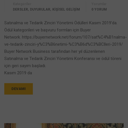
Kategoriler
Yorumlar
,
,
DERSLER
DUYURULAR
KİŞİSEL GELİŞİM
0 YORUM
Satınalma ve Tedarik Zinciri Yönetimi Ödülleri Kasım 2019’da.
Ödül kategorileri ve başvuru formları için Buyer
Network. https://buyernetwork.net/forum/107/sat%C4%B1nalma-
ve-tedarik-zinciri-y%C3%B6netimi-%C3%B6d%C3%BClleri-2019/
Buyer Network Business tarafından her yıl düzenlenen
Satınalma ve Tedarik Zinciri Yönetimi Konferansı ve ödül töreni
için geri sayım başladı.
Kasım 2019 da
DEVAMI