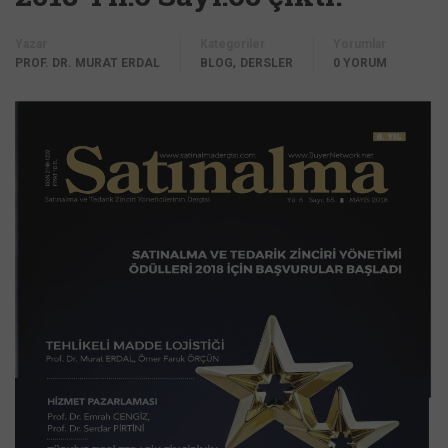
Yazar
Kategoriler
Yorumlar
,
PROF. DR. MURAT ERDAL
BLOG
DERSLER
0 YORUM