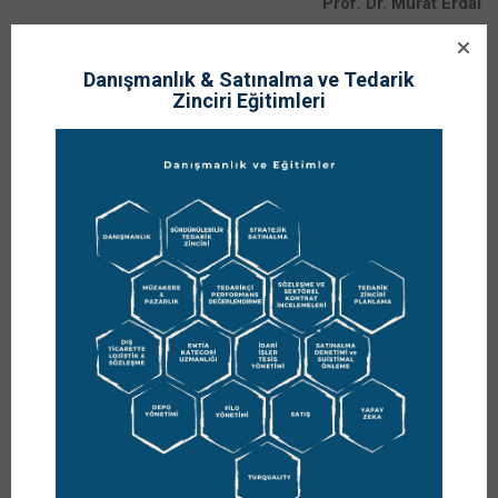
Prof. Dr. Murat Erdal
Editör
Danışmanlık & Satınalma ve Tedarik
Zinciri Eğitimleri
Post Views:
2.183
Etiketler:
dergi
,
satınalma
,
Satınalma Dergisi
,
tedarik zinciri
yönetimi
Share:
Prof. Dr. Murat Erdal
https://www.muraterdal.com/hakkimda/