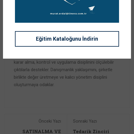
Prof. Dr. Murat ERDAL, sürdürülebilir büyüme ve tedarik
zinciri yönetimi alanlarındaki uzmanlığıyla şirketlere
Eğitim Kataloğunu İndirin
danışmanlık desteği sağlar; kurumsal gelişim
programlarını uçtan uca yönetir. Stratejik yönetim
perspektifiyle şirketlerin kritik süreçlerini görünür kılar;
karar alma, kontrol ve uygulama disiplinini ölçülebilir
çıktılarla destekler. Danışmanlık yaklaşımını, şirketle
birlikte değer üretmeye ve kalıcı yönetim disiplini
oluşturmaya odaklar.
Önceki Yazı
Sonraki Yazı
SATINALMA VE
Tedarik Zinciri