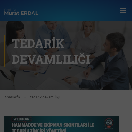
TEDARIK
DEVAMLILIĞI
Anasayfa
tedarik devamlılığı