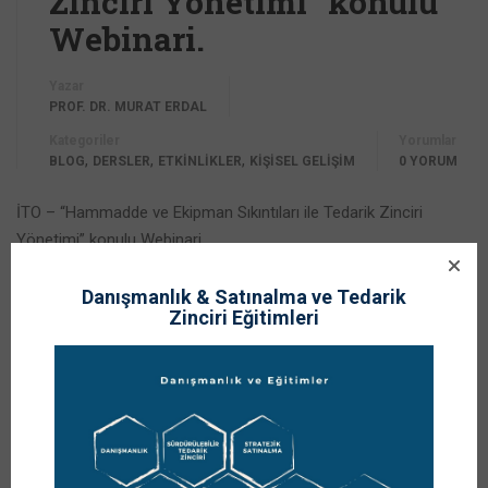
Zinciri Yönetimi” konulu
Webinari.
Yazar
PROF. DR. MURAT ERDAL
Kategoriler
Yorumlar
,
,
,
BLOG
DERSLER
ETKİNLİKLER
KİŞİSEL GELİŞİM
0 YORUM
İTO – “Hammadde ve Ekipman Sıkıntıları ile Tedarik Zinciri
Yönetimi” konulu Webinari.
Webinarımız; 15 Nisan 2021 Perşembe günü, 14:00 – 15:30
saatleri arasında Odamız Youtube kanalında canlı olarak
Danışmanlık & Satınalma ve Tedarik
Zinciri Eğitimleri
yayınlanacaktır.
Youtube Linki: www.youtube.com/itokurumsal
Anahtar sözcükler: Hammadde, Ekipman, lojistik, satınalma,
Tedarik Zinciri