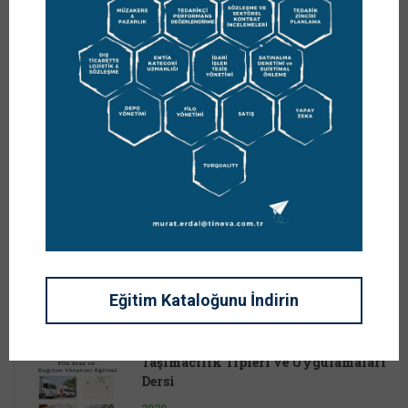
DEVAMI
ARAMA
YENI DERSLER
Tez – Proje Çalışması
2020
Eğitim Kataloğunu İndirin
Taşımacılık Tipleri ve Uygulamaları
Dersi