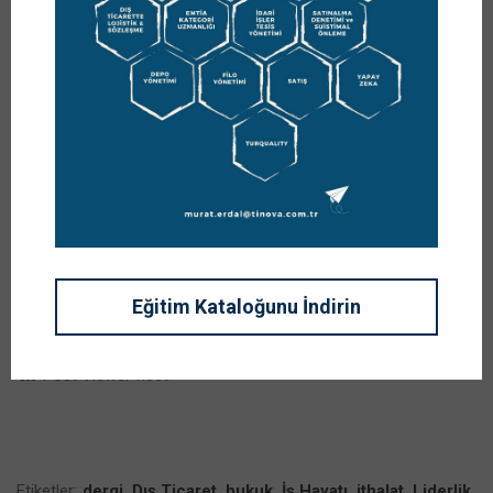
Anahtar Sözcükler: Tedarik Zinciri Gündemi, Satınalma,
tedarik, satın alma, tedarik zinciri, dergi, makale, yazı,
ticaret, iş hayatı, yönetim, maliyet, liderlik, lojistik,
sözleşme, hukuk, mevzuat, dış ticaret, ithalat, operasyonu
Eğitim Kataloğunu İndirin
satış, pazarlama, planlama
Post Views:
1.369
Etiketler:
dergi
,
Dış Ticaret
,
hukuk
,
İş Hayatı
,
ithalat
,
Liderlik
,