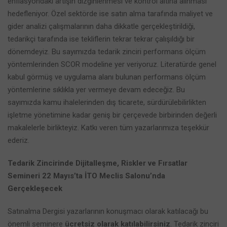
enflasyondaki artışın dizginlenmesi ve kontrol altına alınması
hedefleniyor. Özel sektörde ise satın alma tarafında maliyet ve
gider analizi çalışmalarının daha dikkatle gerçekleştirildiği,
tedarikçi tarafında ise tekliflerin tekrar tekrar çalışıldığı bir
dönemdeyiz. Bu sayımızda tedarik zinciri performans ölçüm
yöntemlerinden SCOR modeline yer veriyoruz. Literatürde genel
kabul görmüş ve uygulama alanı bulunan performans ölçüm
yöntemlerine sıklıkla yer vermeye devam edeceğiz. Bu
sayımızda kamu ihalelerinden dış ticarete, sürdürülebilirlikten
işletme yönetimine kadar geniş bir çerçevede birbirinden değerli
makalelerle birlikteyiz. Katkı veren tüm yazarlarımıza teşekkür
ederiz.
Tedarik Zincirinde Dijitalleşme, Riskler ve Fırsatlar
Semineri 22 Mayıs’ta İTO Meclis Salonu’nda
Gerçekleşecek
Satınalma Dergisi yazarlarının konuşmacı olarak katılacağı bu
önemli seminere
ücretsiz olarak katılabilirsiniz
. Tedarik zinciri