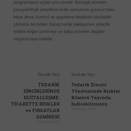
programlarını uçtan uca yönetir. Stratejik yönetim
perspektifiyle şirketlerin kritik süreçlerini görünür kılar;
karar alma, kontrol ve uygulama disiplinini ölçülebilir
çıktılarla destekler. Danışmanlık yaklaşımını, şirketle
birlikte değer üretmeye ve kalıcı yönetim disiplini
oluşturmaya odaklar.
Önceki Yazı
Sonraki Yazı
TEDARİK
Tedarik Zinciri
ZİNCİRLERİNDE
Yönetiminde Riskler
DİJİTALLEŞME:
Klasörü Yayında.
TİCARETTE RİSKLER
İndirebilirsiniz.
30 Mayıs, 2024
ve FIRSATLAR
SEMİNERİ
15 Mayıs 2024