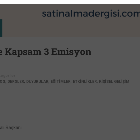
ve Kapsam 3 Emisyon
tegoriler
,
,
,
,
,
LOG
DERSLER
DUYURULAR
EĞİTİMLER
ETKİNLİKLER
KİŞİSEL GELİŞİM
alı Başkanı