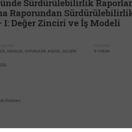
ünde Sürdürülebilirlik Raporla
ma Raporundan Sürdürülebilirli
I: Değer Zinciri ve İş Modeli
tegoriler
Yorumlar
,
,
,
LOG
DERSLER
DUYURULAR
KİŞİSEL GELİŞİM
0 YORUM
TSRS
alı Başkanı