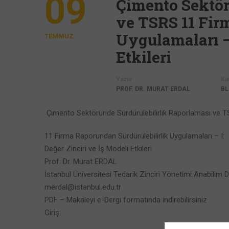
09
Çimento Sektör
ve TSRS 11 Fir
Uygulamaları – 
TEMMUZ
Etkileri
Yazar
Ka
PROF. DR. MURAT ERDAL
B
Çimento Sektöründe Sürdürülebilirlik Raporlaması ve 
11 Firma Raporundan Sürdürülebilirlik Uygulamaları – I:
Değer Zinciri ve İş Modeli Etkileri
Prof. Dr. Murat ERDAL
İstanbul Üniversitesi Tedarik Zinciri Yönetimi Anabilim D
merdal@istanbul.edu.tr
PDF – Makaleyi e-Dergi formatında indirebilirsiniz.
Giriş: