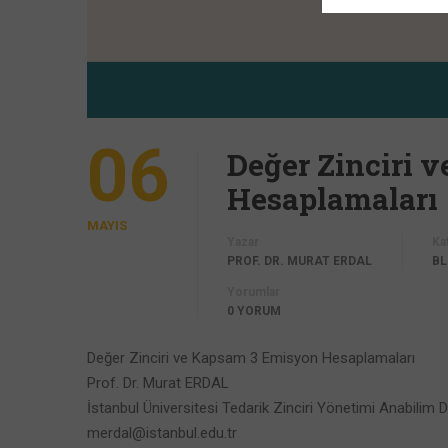
06
Değer Zinciri 
Hesaplamaları
MAYIS
Yazar
Ka
PROF. DR. MURAT ERDAL
B
Yorumlar
0 YORUM
Değer Zinciri ve Kapsam 3 Emisyon Hesaplamaları
Prof. Dr. Murat ERDAL
İstanbul Üniversitesi Tedarik Zinciri Yönetimi Anabilim D
merdal@istanbul.edu.tr