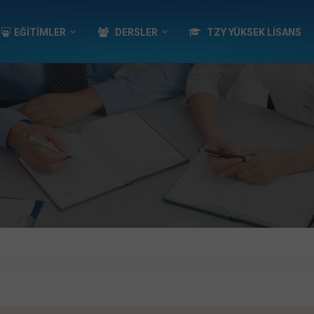
EĞİTİMLER
DERSLER
TZY YÜKSEK LISANS