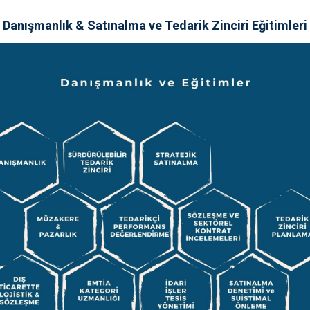
MLARI
LİSANS PROGRAMLARI
Danışmanlık & Satınalma ve Tedarik Zinciri Eğitimleri
lar) ve Yapay Zeka uygulamaları ile güncel iş hayatının hızını yakalayan