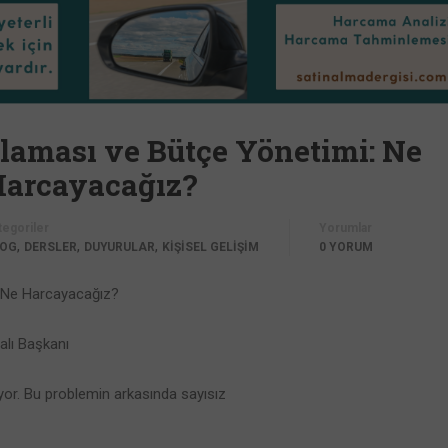
laması ve Bütçe Yönetimi: Ne
Harcayacağız?
tegoriler
Yorumlar
,
,
,
LOG
DERSLER
DUYURULAR
KİŞİSEL GELİŞİM
0 YORUM
? Ne Harcayacağız?
alı Başkanı
yor. Bu problemin arkasında sayısız