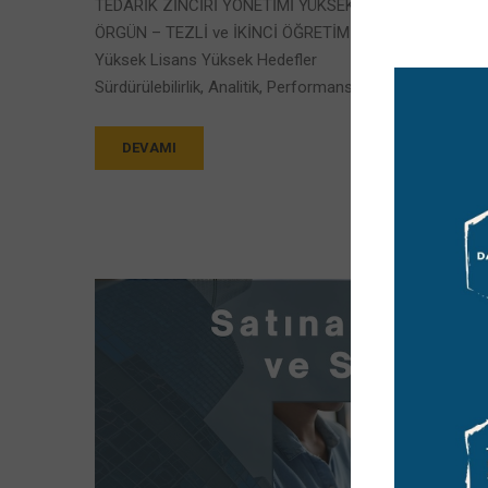
TEDARİK ZİNCİRİ YÖNETİMİ YÜKSEK LİSANS PROGRA
ÖRGÜN – TEZLİ ve İKİNCİ ÖĞRETİM TEZSİZ YÜKSEK 
Yüksek Lisans Yüksek Hedefler
Sürdürülebilirlik, Analitik, Performans Göstergeleri (KPI’
DEVAMI