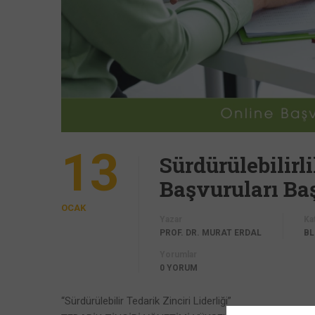
13
Sürdürülebilir
Başvuruları Ba
OCAK
Yazar
Ka
PROF. DR. MURAT ERDAL
B
Yorumlar
0 YORUM
“Sürdürülebilir Tedarik Zinciri Liderliği”