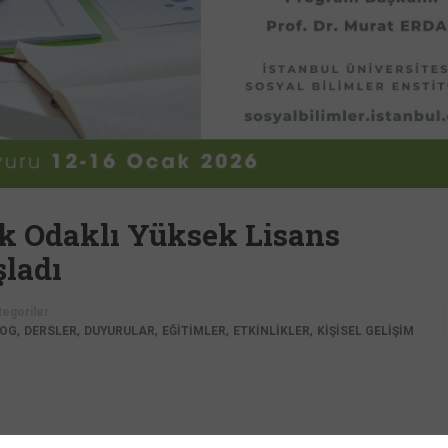
lik Odaklı Yüksek Lisans
şladı
tegoriler
,
,
,
,
,
LOG
DERSLER
DUYURULAR
EĞİTİMLER
ETKİNLİKLER
KİŞİSEL GELİŞİM