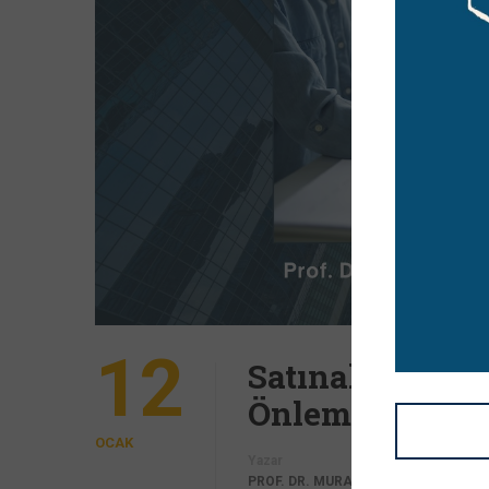
12
Satınalma Süre
Önleme Eğitim
OCAK
Yazar
Ka
PROF. DR. MURAT ERDAL
B