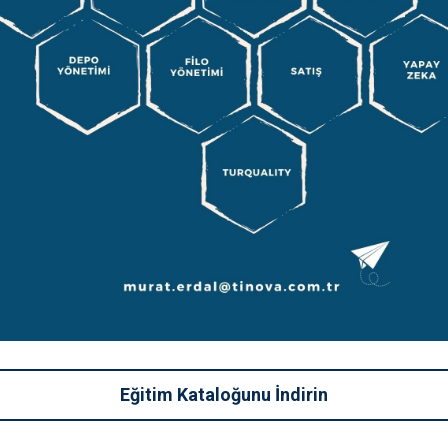
çlerinde Denetim ve Suistimal
i
Eğitim Kataloğunu İndirin
tegoriler
Yorumlar
,
,
,
,
LOG
DERSLER
DUYURULAR
EĞİTİMLER
KİŞİSEL GELİŞİM
0 YORUM