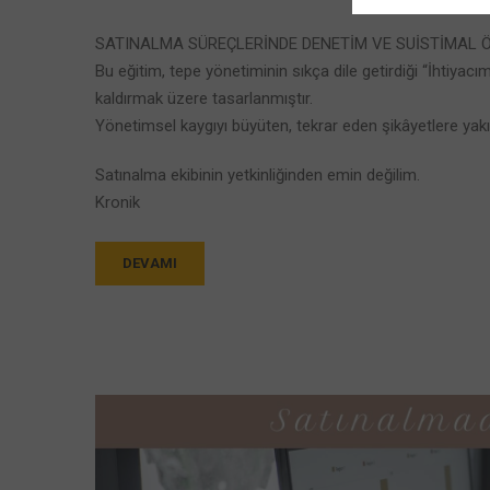
SATINALMA SÜREÇLERİNDE DENETİM VE SUİSTİMAL Ö
Bu eğitim, tepe yönetiminin sıkça dile getirdiği “İhtiya
kaldırmak üzere tasarlanmıştır.
Yönetimsel kaygıyı büyüten, tekrar eden şikâyetlere yak
Satınalma ekibinin yetkinliğinden emin değilim.
Kronik
DEVAMI