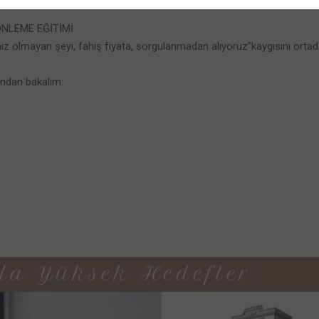
NLEME EĞİTİMİ
cımız olmayan şeyi, fahiş fiyata, sorgulanmadan alıyoruz”kaygısını orta
ından bakalım: