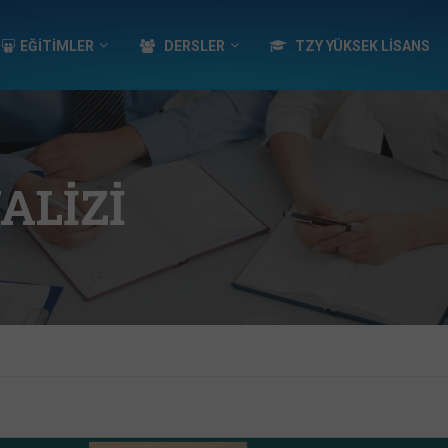
EĞİTİMLER
DERSLER
TZY YÜKSEK LISANS
ALIZI