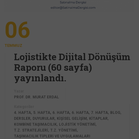
06
TEMMUZ
Lojistikte Dijital Dönüşüm
Raporu (60 sayfa)
yayınlandı.
Yazar
PROF. DR. MURAT ERDAL
Kategoriler
,
,
,
,
,
,
4. HAFTA
5. HAFTA
6. HAFTA
6. HAFTA
7. HAFTA
BLOG
,
,
,
,
DERSLER
DUYURULAR
KİŞİSEL GELİŞİM
KİTAPLAR
,
,
KOMBINE TAŞIMACILIK
LOJISTIK YÖNETIMI
,
,
T.Z. STRATEJILERI
T.Z. YÖNETIMI
TAŞIMACILIK TIPLERI VE UYGULAMALARI