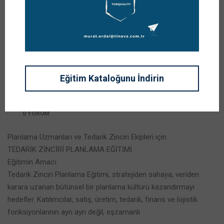
Tedarik Zinciri Planlama
Eğitimi
Yazar
PROF. DR. MURAT ERDAL
Eğitim Kataloğunu İndirin
Kategoriler
,
,
,
,
BLOG
DERSLER
DUYURULAR
EĞİTİMLER
KİŞİSEL GELİŞİM
Yorumlar
0 YORUM
Planlama Uzmanları ve Tedarik Zinciri Ekipleri için
TEDARİK ZİNCİRİ PLANLAMA EĞİTİMİ
Eğitimin Amacı:
Tedarik Zinciri Planlama Eğitimi, stratejiden sahaya, veriden
karara uzanan bütünsel bir planlama kültürü kazandırmayı
hedefler. Katılımcılar, satış, üretim, tedarik, finans ve lojistik
fonksiyonlarının ayrı ayrı değil, eşzamanlı