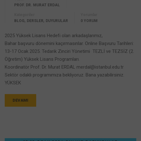
PROF. DR. MURAT ERDAL
Kategoriler
Yorumlar
,
,
BLOG
DERSLER
DUYURULAR
0 YORUM
2025 Yüksek Lisans Hedefi olan arkadaşlarımız,
Bahar başvuru dönemini kaçırmasınlar. Online Başvuru Tarihleri:
13-17 Ocak 2025. Tedarik Zinciri Yönetimi TEZLİ ve TEZSİZ (2.
Öğretim) Yüksek Lisans Programları.
Koordinatör Prof. Dr. Murat ERDAL merdal@istanbul.edu.tr
Sektör odaklı programımıza bekliyoruz. Bana yazabilirsiniz.
YÜKSEK
DEVAMI