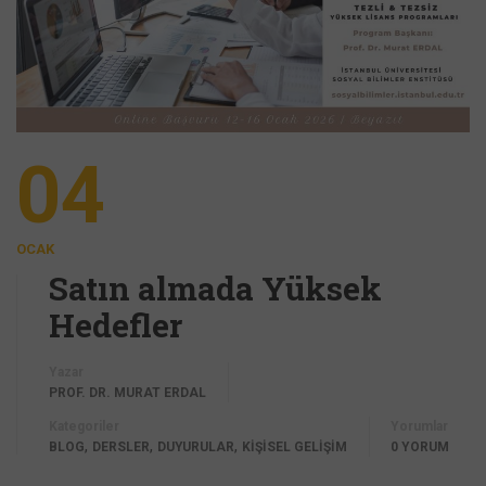
04
OCAK
Satın almada Yüksek
Hedefler
Yazar
PROF. DR. MURAT ERDAL
Kategoriler
Yorumlar
,
,
,
BLOG
DERSLER
DUYURULAR
KİŞİSEL GELİŞİM
0 YORUM