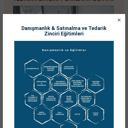
Danışmanlık & Satınalma ve Tedarik
Zinciri Eğitimleri
22
EKIM