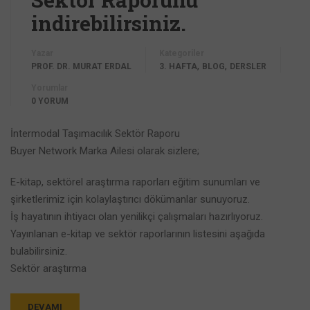
indirebilirsiniz.
Yazar
Kategoriler
,
,
PROF. DR. MURAT ERDAL
3. HAFTA
BLOG
DERSLER
Yorumlar
0 YORUM
İntermodal Taşımacılık Sektör Raporu
Buyer Network Marka Ailesi olarak sizlere;
E-kitap, sektörel araştırma raporları eğitim sunumları ve
şirketlerimiz için kolaylaştırıcı dökümanlar sunuyoruz.
İş hayatının ihtiyacı olan yenilikçi çalışmaları hazırlıyoruz.
Yayınlanan e-kitap ve sektör raporlarının listesini aşağıda
bulabilirsiniz.
Sektör araştırma
DEVAMI