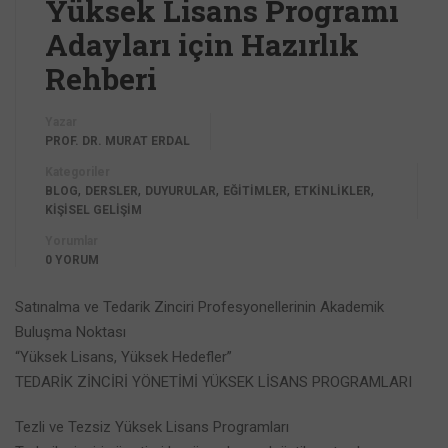
Yüksek Lisans Programı
Adayları için Hazırlık
Rehberi
Yazar
PROF. DR. MURAT ERDAL
Kategoriler
,
,
,
,
,
BLOG
DERSLER
DUYURULAR
EĞİTİMLER
ETKİNLİKLER
KİŞİSEL GELİŞİM
Yorumlar
0 YORUM
Satınalma ve Tedarik Zinciri Profesyonellerinin Akademik
Buluşma Noktası
“Yüksek Lisans, Yüksek Hedefler”
TEDARİK ZİNCİRİ YÖNETİMİ YÜKSEK LİSANS PROGRAMLARI
Tezli ve Tezsiz Yüksek Lisans Programları