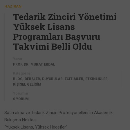
HAZIRAN
Tedarik Zinciri Yönetimi
Yüksek Lisans
Programları Başvuru
Takvimi Belli Oldu
Yazar
PROF. DR. MURAT ERDAL
Kategoriler
,
,
,
,
,
BLOG
DERSLER
DUYURULAR
EĞİTİMLER
ETKİNLİKLER
KİŞİSEL GELİŞİM
Yorumlar
0 YORUM
Satın alma ve Tedarik Zinciri Profesyonellerinin Akademik
Buluşma Noktası
“Yüksek Lisans, Yüksek Hedefler”