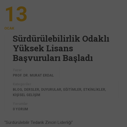
13
OCAK
Sürdürülebilirlik Odaklı
Yüksek Lisans
Başvuruları Başladı
Yazar
PROF. DR. MURAT ERDAL
Kategoriler
,
,
,
,
,
BLOG
DERSLER
DUYURULAR
EĞİTİMLER
ETKİNLİKLER
KİŞİSEL GELİŞİM
Yorumlar
0 YORUM
“Sürdürülebilir Tedarik Zinciri Liderliği”