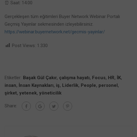
⏰ Saat: 14.00
Gerçekleşen tüm eğitimleri Buyer Network Webinar Portalı
Geçmiş Yayınlar sekmesinden izleyebilirsiniz.
https://webinar.buyernetwork.net/gecmis-yayinlar/
Post Views:
1.330
Etiketler:
Başak Gül Çakır
,
çalışma hayatı
,
Focus
,
HR
,
İK
,
insan
,
İnsan Kaynakları
,
iş
,
Liderlik
,
People
,
personel
,
şirket
,
yetenek
,
yöneticilik
Share: