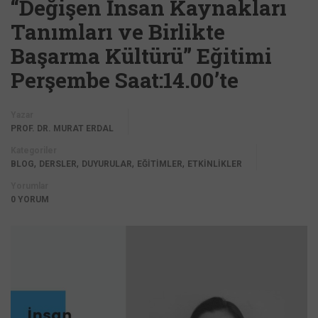
“Değişen İnsan Kaynakları
Tanımları ve Birlikte
Başarma Kültürü” Eğitimi
Perşembe Saat:14.00’te
Yazar
PROF. DR. MURAT ERDAL
Kategoriler
,
,
,
,
BLOG
DERSLER
DUYURULAR
EĞİTİMLER
ETKİNLİKLER
Yorumlar
0 YORUM