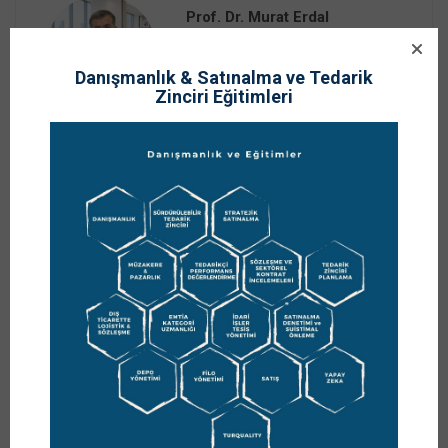
Prof. Dr. Murat Erdal
https://www.muraterdal.com/hakkimda/
Danışmanlık & Satınalma ve Tedarik
Zinciri Eğitimleri
Prof. Dr. Murat ERDAL, sürdürülebilir büyüme ve tedarik
zinciri yönetimi alanlarındaki uzmanlığıyla şirketlere
danışmanlık desteği sağlar; kurumsal gelişim
programlarını uçtan uca yönetir. Stratejik yönetim
perspektifiyle şirketlerin kritik süreçlerini görünür kılar;
karar alma, kontrol ve uygulama disiplinini ölçülebilir
çıktılarla destekler. Danışmanlık yaklaşımını, şirketle
birlikte değer üretmeye ve kalıcı yönetim disiplini
oluşturmaya odaklar.