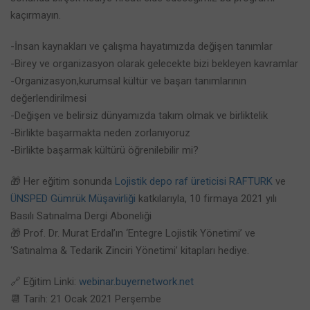
kaçırmayın.
-İnsan kaynakları ve çalışma hayatımızda değişen tanımlar
-Birey ve organizasyon olarak gelecekte bizi bekleyen kavramlar
-Organizasyon,kurumsal kültür ve başarı tanımlarının
değerlendirilmesi
-Değişen ve belirsiz dünyamızda takım olmak ve birliktelik
-Birlikte başarmakta neden zorlanıyoruz
-Birlikte başarmak kültürü öğrenilebilir mi?
🎁 Her eğitim sonunda
Lojistik depo raf üreticisi RAFTURK
ve
ÜNSPED Gümrük Müşavirliği
katkılarıyla, 10 firmaya 2021 yılı
Basılı Satınalma Dergi Aboneliği
🎁 Prof. Dr. Murat Erdal’ın ‘Entegre Lojistik Yönetimi’ ve
‘Satınalma & Tedarik Zinciri Yönetimi’ kitapları hediye.
🔗 Eğitim Linki:
webinar.buyernetwork.net
📆 Tarih: 21 Ocak 2021 Perşembe