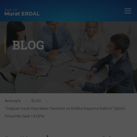
BLOG
Anasayfa
BLOG
“Değişen İnsan Kaynakları Tanımları ve Birlikte Başarma Kültürü” Eğitimi
Perşembe Saat:14.00’te