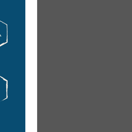
ini
likte