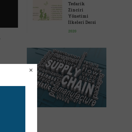
Tedarik
Zinciri
Yönetimi
İlkeleri Dersi
2020
e