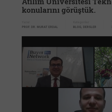
Atılım Üniversitesi Teknol
konularını görüştük.
Yazar
Kategoriler
,
PROF. DR. MURAT ERDAL
BLOG
DERSLER