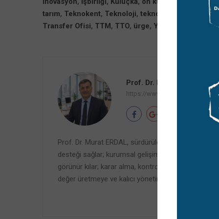
inovasyon
,
işbirliği
,
Kuluçka
,
ön kuluçka
,
patent
,
Pr
tarım
,
Teknokent
,
Teknoloji
,
teknopark
,
ticarileşme
Transfer Ofisi
,
TTM
,
TTO
,
ürge
,
Yazılım
,
Yenilik
Prof. Dr. Murat Erdal
https://www.muraterdal.com/ha
Prof. Dr. Murat ERDAL, sürdürülebilir büyüme ve teda
desteği sağlar; kurumsal gelişim programlarını uçtan 
görünür kılar; karar alma, kontrol ve uygulama disiplin
değer üretmeye ve kalıcı yönetim disiplini oluşturm