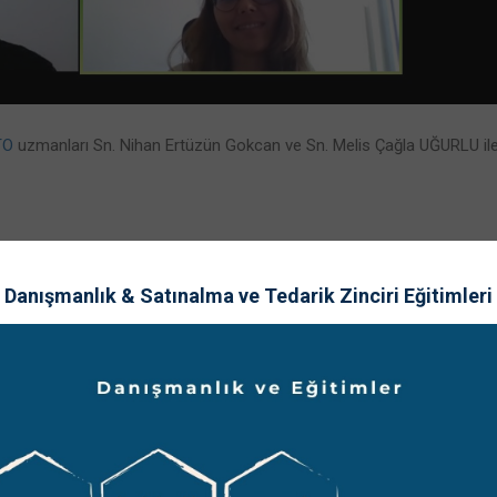
TO
uzmanları Sn. Nihan Ertüzün Gokcan ve Sn. Melis Çağla UĞURLU il
Danışmanlık & Satınalma ve Tedarik Zinciri Eğitimleri
nt
#teknoloji
#üniversite
#arge
#kuluçka
i
,
Share: