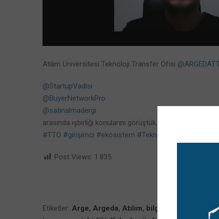
Atılım Üniversitesi Teknoloji Transfer Ofisi
@ARGEDAT
@StartupVadisi
@BuyerNetworkPro
@satinalmadergi
arasında işbirliği konularını görüştük.
#TTO
#girişimci
#ekosistem
#Teknokent
#proje
#pate
Post Views:
1.835
Etiketler:
Arge
,
Argeda
,
Atılım
,
bilgi
,
eğitim
,
girişimc