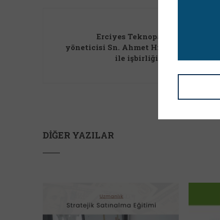
Önce
Erciyes Teknopark TTO Genel 
yöneticisi Sn. Ahmet Hidayet Kiraz h
ile işbirliği konularını gör
30 Hazi
DIĞER YAZILAR