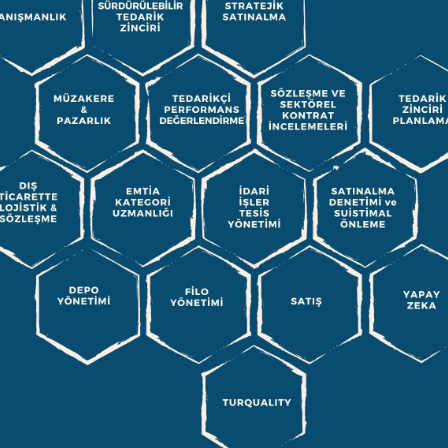
oje
,
,
kkimda/
rik zinciri yönetimi alanlarındaki uzmanlığıyla şirketlere danışmanlık
uca yönetir. Stratejik yönetim perspektifiyle şirketlerin kritik süreçler
ini ölçülebilir çıktılarla destekler. Danışmanlık yaklaşımını, şirketle bir
aya odaklar.