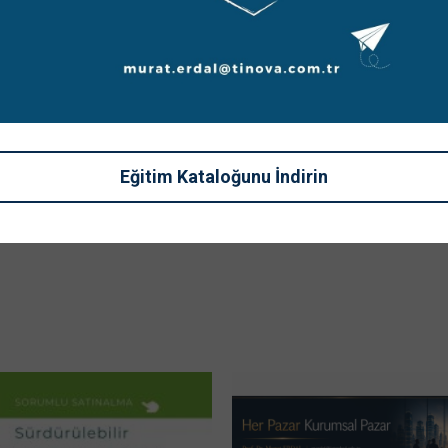
ki Yazı
Sonraki Yazı
Müdür
Hacettepe Teknokent ve TTM ile işbirliği
ocamız
konularını görüştük.
1 Temmuz, 2020
üştük.
ran 2020
Eğitim Kataloğunu İndirin