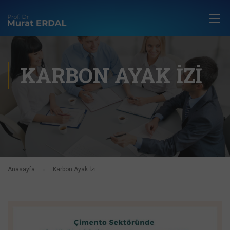
KARBON AYAK İZI
Anasayfa
Karbon Ayak İzi