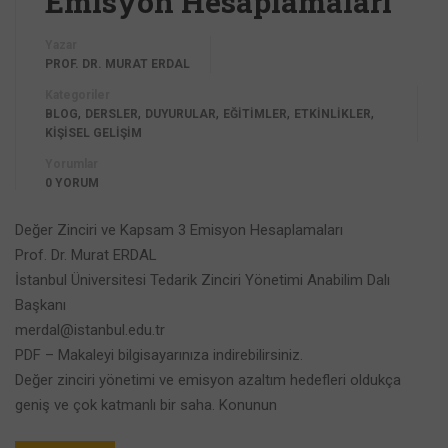
Emisyon Hesaplamaları
Yazar
PROF. DR. MURAT ERDAL
Kategoriler
,
,
,
,
,
BLOG
DERSLER
DUYURULAR
EĞİTİMLER
ETKİNLİKLER
KİŞİSEL GELİŞİM
Yorumlar
0 YORUM
Değer Zinciri ve Kapsam 3 Emisyon Hesaplamaları
Prof. Dr. Murat ERDAL
İstanbul Üniversitesi Tedarik Zinciri Yönetimi Anabilim Dalı
Başkanı
merdal@istanbul.edu.tr
PDF – Makaleyi bilgisayarınıza indirebilirsiniz.
Değer zinciri yönetimi ve emisyon azaltım hedefleri oldukça
geniş ve çok katmanlı bir saha. Konunun