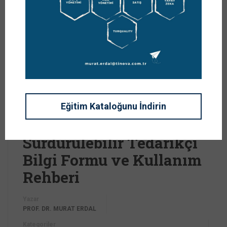
06
Eğitim Kataloğunu İndirin
MART
Sürdürülebilir Tedarikçi
Bilgi Formu ve Kullanım
Rehberi
Yazar
PROF. DR. MURAT ERDAL
Kategoriler