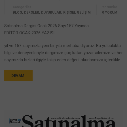
Kategoriler
Yorumlar
,
,
,
BLOG
DERSLER
DUYURULAR
KİŞİSEL GELİŞİM
0 YORUM
Satınalma Dergisi Ocak 2026 Sayı:157 Yayında
EDİTÖR OCAK 2026 YAZISI
yıl ve 157. sayımızla yeni bir yıla merhaba diyoruz. Bu yolculukta
bilgi ve deneyimleriyle dergimize güç katan yazar ailemize ve her
sayımızda bizleri ilgiyle takip eden değerli okurlarımıza içtenlikle
DEVAMI