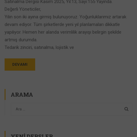
Satınalma Dergisi Kasım 2025, Yıl:13, Sayı:155 Yayında.
Değerli Yöneticiler,
Yılın son iki ayına girmiş bulunuyoruz. Yoğunluklarımız artarak
devam ediyor. Tüm şirketlerde yeni yıl planlamaları dikkatle
yapılıyor. Hemen her alanda verimlilik arayışı belirgin şekilde
artmış durumda.
Tedarik zinciri, satınalma, lojistik ve
DEVAMI
ARAMA
YENI DERSLER