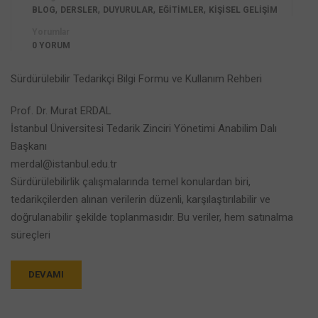
,
,
,
,
BLOG
DERSLER
DUYURULAR
EĞİTİMLER
KİŞİSEL GELİŞİM
Yorumlar
0 YORUM
Sürdürülebilir Tedarikçi Bilgi Formu ve Kullanım Rehberi
Prof. Dr. Murat ERDAL
İstanbul Üniversitesi Tedarik Zinciri Yönetimi Anabilim Dalı
Başkanı
merdal@istanbul.edu.tr
Sürdürülebilirlik çalışmalarında temel konulardan biri,
tedarikçilerden alınan verilerin düzenli, karşılaştırılabilir ve
doğrulanabilir şekilde toplanmasıdır. Bu veriler, hem satınalma
süreçleri
DEVAMI