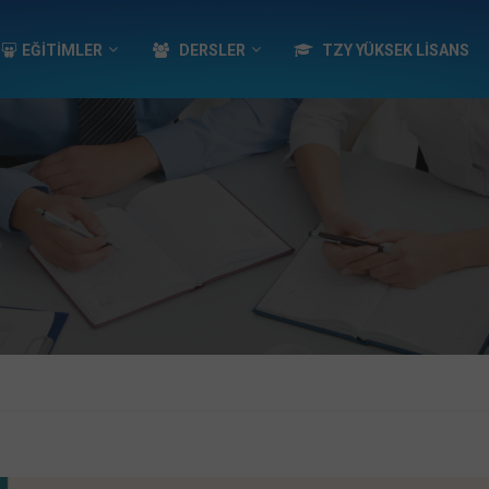
EĞİTİMLER
DERSLER
TZY YÜKSEK LISANS