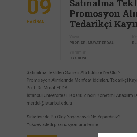
09
Satınalma Tekli
Promosyon Alım
Tedarikçi Kayı
HAZIRAN
Yazar
Ka
PROF. DR. MURAT ERDAL
B
Yorumlar
0 YORUM
Satınalma Teklifleri Sümen Altı Edilirse Ne Olur?
Promosyon Alımlarında Menfaat İddiaları, Tedarikçi Kay
Prof. Dr. Murat ERDAL
İstanbul Üniversitesi Tedarik Zinciri Yönetimi Anabilim D
merdal@istanbul.edu.tr
Şirketinizde Bu Olay Yaşansaydı Ne Yapardınız?
Yüksek adetli promosyon ürünlerine