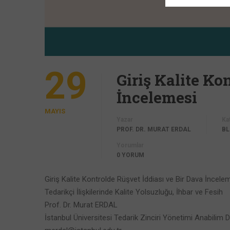
29
Giriş Kalite Ko
İncelemesi
MAYIS
Yazar
Ka
PROF. DR. MURAT ERDAL
B
Yorumlar
0 YORUM
Giriş Kalite Kontrolde Rüşvet İddiası ve Bir Dava İncele
Tedarikçi İlişkilerinde Kalite Yolsuzluğu, İhbar ve Fesih
Prof. Dr. Murat ERDAL
İstanbul Üniversitesi Tedarik Zinciri Yönetimi Anabilim D