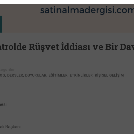
ntrolde Rüşvet İddiası ve Bir Da
tegoriler
,
,
,
,
,
LOG
DERSLER
DUYURULAR
EĞİTİMLER
ETKİNLİKLER
KİŞİSEL GELİŞİM
mesi
alı Başkanı