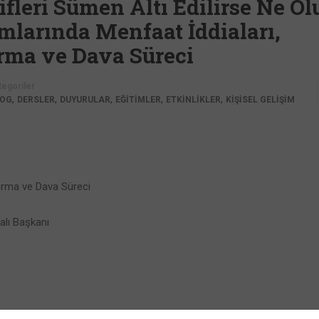
fleri Sümen Altı Edilirse Ne Ol
larında Menfaat İddiaları,
rma ve Dava Süreci
tegoriler
,
,
,
,
,
LOG
DERSLER
DUYURULAR
EĞİTİMLER
ETKİNLİKLER
KİŞİSEL GELİŞİM
ırma ve Dava Süreci
alı Başkanı