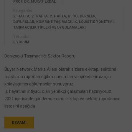
PROF. DR. MURAT ERDAL
Kategoriler
,
,
,
,
,
2. HAFTA
2. HAFTA
2. HAFTA
BLOG
DERSLER
,
,
,
DUYURULAR
KOMBINE TAŞIMACILIK
LOJISTIK YÖNETIMI
TAŞIMACILIK TIPLERI VE UYGULAMALARI
Yorumlar
0 YORUM
Denizyolu Taşımacılığı Sektör Raporu
Buyer Network Marka Ailesi olarak sizlere e-kitap, sektörel
araştırma raporları eğitim sunumları ve şirketlerimiz için
kolaylaştırıcı dökümanlar sunuyoruz.
İş hayatının ihtiyacı olan yenilikçi çalışmaları hazırlıyoruz.
2021 içerisinde gündemde olan e-kitap ve sektör raporlarının
listesini aşağıda
DEVAMI