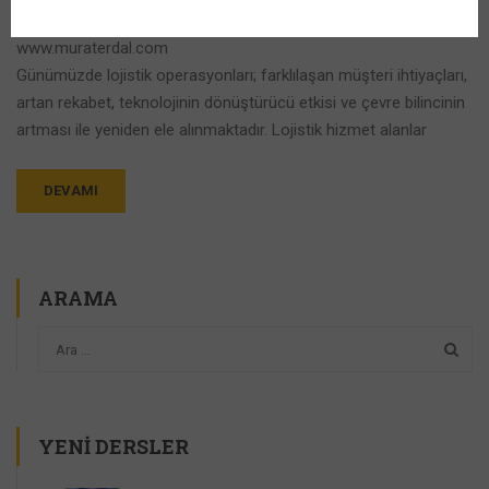
Tedarik Zinciri Yönetimi Yüksek Lisans Program Başkanı
www.muraterdal.com
Günümüzde lojistik operasyonları; farklılaşan müşteri ihtiyaçları,
artan rekabet, teknolojinin dönüştürücü etkisi ve çevre bilincinin
artması ile yeniden ele alınmaktadır. Lojistik hizmet alanlar
DEVAMI
ARAMA
YENI DERSLER