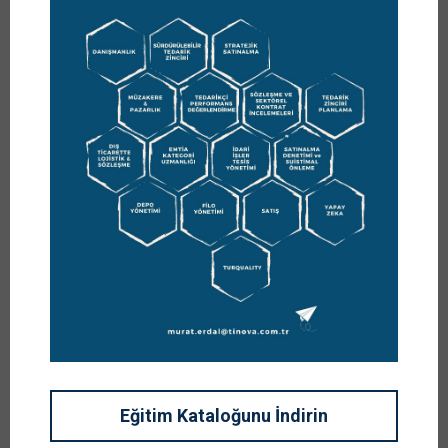
20
HAZIRAN
4. Parti Lojistik: Tedarik
Zinciri Entegratörü
Yazar
PROF. DR. MURAT ERDAL
Kategoriler
,
,
,
,
,
11. HAFTA
11. HAFTA
12. HAFTA
2. HAFTA
3. HAFTA
,
,
,
6. HAFTA
DERSLER
KOMBINE TAŞIMACILIK
,
,
LOJISTIK YÖNETIMI
SATINALMA VE TZY İLKELERI
,
,
T.Z. STRATEJILERI
T.Z. YÖNETIMI
TAŞIMACILIK TIPLERI VE UYGULAMALARI
Yorumlar
0 YORUM
Eğitim Kataloğunu İndirin
Prof. Dr. Murat ERDAL – merdal@istanbul.edu.tr
İstanbul Üniversitesi Sosyal Bilimler Enstitüsü