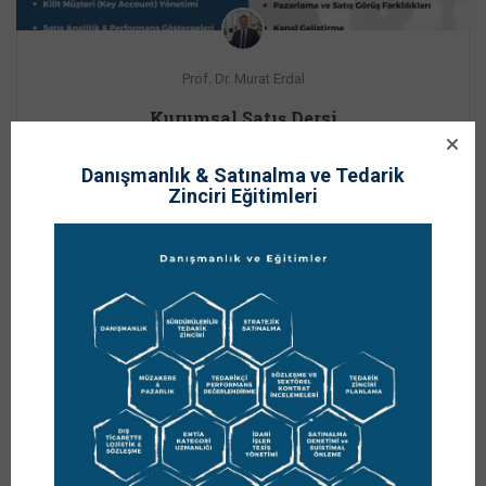
Prof. Dr. Murat Erdal
Kurumsal Satış Dersi
Danışmanlık & Satınalma ve Tedarik
Zinciri Eğitimleri
0
0
2020
DERS KATEGORİLERİ
KURUMSAL SATIŞ
TAŞIMACILIK VE LOJISTIK
TEDARIK ZINCIRI YÖNETIMI
TEZ-PROJE ÇALIŞMASI