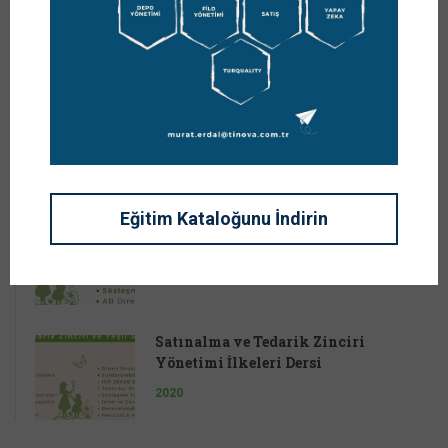
YENI DERSLER
Tez – Proje Çalışması
2020
Eğitim Kataloğunu İndirin
Tedarik Zinciri Stratejileri Dersi
2020
Satınalma ve Tedarik Zinciri
Yönetimi İlkeleri Dersi
2020