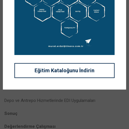
Paletler
Raf Sistemleri
Yüklemede Semboller ve İşaretleme
Otomatik Tanımlama, EAN-UCC ve Bar-Kod Sistemleri
Otomatik Tanımlama Sistemleri
Eğitim Kataloğunu İndirin
Taşıma Birimlerinin Tanımlanması ve EAN-UCC Sistemi
Bar-Kod
Depo ve Antrepo Hizmetlerinde EDI Uygulamaları
Sonuç
Değerlendirme Çalışması