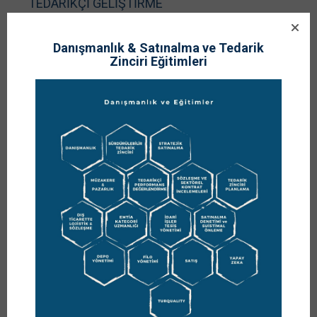
TEDARİKÇİ GELİŞTİRME
KAYNAKLAR
Danışmanlık & Satınalma ve Tedarik
Zinciri Eğitimleri
Yayınevi:
http://www.betayayincilik.com/
Beta
,
Yayın No: 2555, İşletme-Ekonomi: 523,
Sayfa Sayısı: 420, 3. Baskı, İstanbul, Kasım 2014.
Kitap Temini:
Adres
:
Beta Basım Yayın Dağıtım Narlıbahçe Sokak No:11
Cağaloğlu/İSTANBUL
TÜRKİYE
Tel
:
0 (212) 511 54 32 – 0 (212) 519 01 77
Fax
:
0 (212) 513 87 05 – 0 (212) 511 36 50
E-
:
bilgi@betayayincilik.com
;
betakitap@betakitap.com
Posta