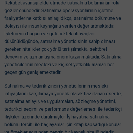
Rekabet avantajı elde etmede satınalma bölümünün rolü
gözler önündedir. Satınalma operasyonlarının işletme
faaliyetlerine katkısı anlaşıldıkça, satınalma bölümüne ve
dolayısı ile insan kaynağına verilen değer artmaktadır.
İşletmenin bugünü ve gelecekteki ihtiyaçları
düşünüldüğünde, satınalma yöneticisinin sahip olması
gereken nitelikler çok yönlü tartışılmakta, sektörel
deneyim ve uzmanlaşma önem kazanmaktadır. Satınalma
yöneticilerinin mesleki ve kişisel yetkinlik alanları her
geçen gün genişlemektedir.
Satınalma ve tedarik zinciri yöneticilerinin mesleki
ihtiyaçlarını karşılamaya yönelik olarak hazırlanan eserde,
satınalma anlayış ve uygulamaları, sözleşme yönetimi,
tedarikçi seçimi ve performans değerlemesi ile tedarikçi
ilişkileri üzerinde durulmuştur. İş hayatına satınalma
bölümü tercihi ile başlayanlar için kitap kapsadığı konular
ve örnekler açısından zengin bir kaynak niteliğindedir.