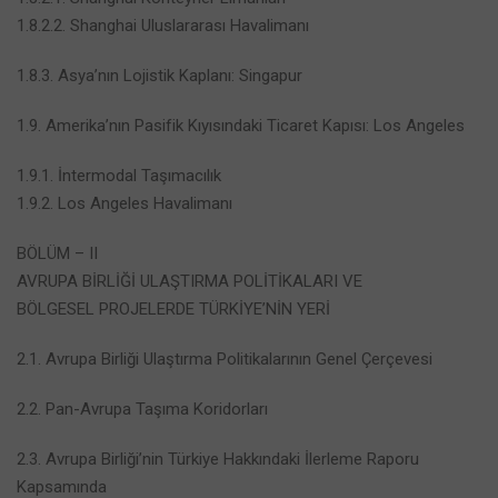
1.8.2.2. Shanghai Uluslararası Havalimanı
1.8.3. Asya’nın Lojistik Kaplanı: Singapur
1.9. Amerika’nın Pasifik Kıyısındaki Ticaret Kapısı: Los Angeles
1.9.1. İntermodal Taşımacılık
1.9.2. Los Angeles Havalimanı
BÖLÜM – II
AVRUPA BİRLİĞİ ULAŞTIRMA POLİTİKALARI VE
BÖLGESEL PROJELERDE TÜRKİYE’NİN YERİ
2.1. Avrupa Birliği Ulaştırma Politikalarının Genel Çerçevesi
2.2. Pan-Avrupa Taşıma Koridorları
2.3. Avrupa Birliği’nin Türkiye Hakkındaki İlerleme Raporu
Kapsamında