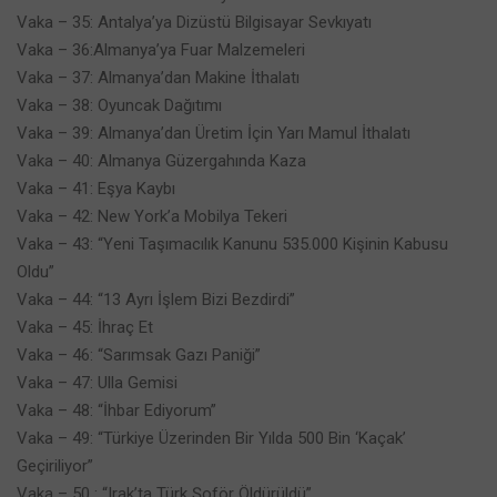
Vaka – 35: Antalya’ya Dizüstü Bilgisayar Sevkıyatı
Vaka – 36:Almanya’ya Fuar Malzemeleri
Vaka – 37: Almanya’dan Makine İthalatı
Vaka – 38: Oyuncak Dağıtımı
Vaka – 39: Almanya’dan Üretim İçin Yarı Mamul İthalatı
Vaka – 40: Almanya Güzergahında Kaza
Vaka – 41: Eşya Kaybı
Vaka – 42: New York’a Mobilya Tekeri
Vaka – 43: “Yeni Taşımacılık Kanunu 535.000 Kişinin Kabusu
Oldu”
Vaka – 44: “13 Ayrı İşlem Bizi Bezdirdi”
Vaka – 45: İhraç Et
Vaka – 46: “Sarımsak Gazı Paniği”
Vaka – 47: Ulla Gemisi
Vaka – 48: “İhbar Ediyorum”
Vaka – 49: “Türkiye Üzerinden Bir Yılda 500 Bin ‘Kaçak’
Geçiriliyor”
Vaka – 50 : “Irak’ta Türk Şoför Öldürüldü”