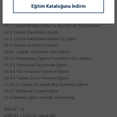
3.5.2. Kamu Kurum ve Kuruluşları İstihdamı
Eğitim Kataloğunu İndirin
3.5.3. Ordu Kurumlarında İstihdam
3.6. Lojistik Eğitimi ve Mesleki Yeterlilik
3.6.1. Lojistik Meslek Liseleri ve Ara Eleman Yetiştirilmesi
3.6.2. Yüksek Öğretimde Lojistik
3.6.3. Lojistik Sektöründe Meslek İçi Eğitim
3.6.4. Meslek İçi Eğitim Örnekleri
3.6.4.1. Lojistik Yönetimine Giriş Eğitimi
3.6.4.2. Uluslararası Taşıma Yönetimine Giriş Eğitimi
3.6.4.3. İntermodal Taşımacılık Eğitimi
3.6.4.4. Filo ve Sürücü Yönetimi Eğitimi
3.6.4.5. Tedarik Zinciri Yönetimi Eğitimi
3.6.4.6. E-Lojistik ve Lojistik Bilgi Sistemleri Eğitimi
3.6.4.7. Elektronik Ticaret Eğitimi
3.6.5. Mesleki Eğitim Yeterlilik Yönetmeliği
BÖLÜM – IV
KÜRESEL LOJİSTİK VAKALARI